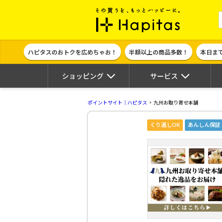
ポイント貯めて
ハピタスのおトクを広めちゃお！
半額以上の商品多数！
本日ま
ショッピング
サービス
ポイントサイト｜ハピタス
九州お取り寄せ本舗
くり返しOK
あんしん保証