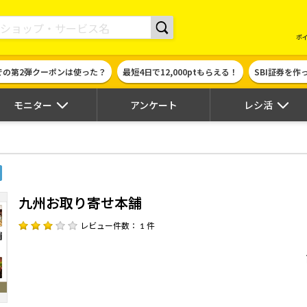
現金やギフト券に交換できるポイントサイト | ハピタス
ポ
での第2弾クーポンは使った？
最短4日で12,000ptもらえる！
SBI証券を
モニター
アンケート
レシ活
九州お取り寄せ本舗
レビュー件数： 1 件