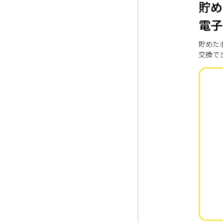
貯め
電子
貯めた
交換で