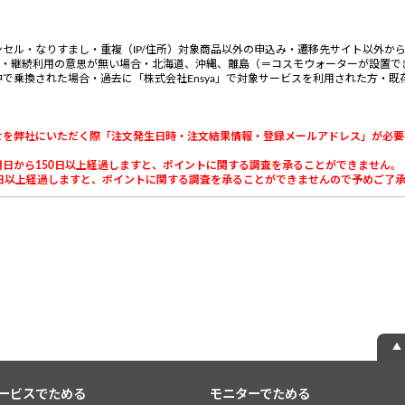
セル・なりすまし・重複（IP/住所）対象商品以外の申込み・遷移先サイト以外か
込み・継続利用の意思が無い場合・北海道、沖縄、離島（＝コスモウォーターが設置で
で乗換された場合・過去に「株式会社Ensya」で対象サービスを利用された方・
せを弊社にいただく際「注文発生日時・注文結果情報・登録メールアドレス」が必要
日から150日以上経過しますと、ポイントに関する調査を承ることができません。
以上経過しますと、ポイントに関する調査を承ることができませんので予めご了承くだ
▲
ービスでためる
モニターでためる