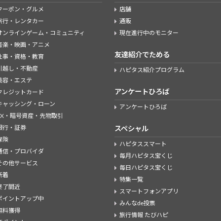
クーポン・グルメ
店舗
旅行・レンタカー
通販
オンラインゲーム・コミュニティ
現在進行中のモニター
音楽・映画・アニメ
友達紹介でためる
仕事・資格・教育
引越し・不動産
ハピタス紹介プログラム
美容・エステ
アンケートひろば
クレジットカード
キャッシング・ローン
アンケートひろば
FX・暗号資産・先物取引
銀行・証券
スペシャル
保険
ハピタススマート
通信・プロバイダ
毎月ハピタス宝くじ
その他サービス
毎日ハピタス宝くじ
新着
特集一覧
終了間近
スマートフォンアプリ
ポイントアップ中
みんなde投票
無料獲得
旅行情報 たびハピ