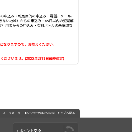
らの申込み・転売目的の申込み・電話、メール、
きない地域）からの申込み・45日以内の短期解
既存利用者からの申込み・有料ボトルの未受取な
となりますので、お控えください。
さいませ。(2022年2月1日最終改定)
 コスモウォーター【株式会社WaterServer】トップへ戻る
ポイント交換