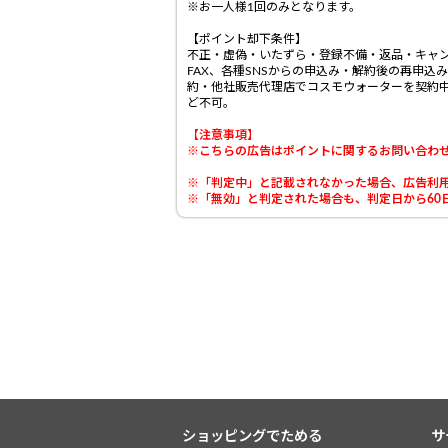
※お一人様1回のみとなります。
【ポイント却下条件】
不正・虚偽・いたずら・登録不備・返品・キャン
FAX、各種SNSからの申込み・解約後の再申
約・他社販売代理店でコスモウォーターを契約中
ど不可。
【注意事項】
※こちらの広告はポイントに関するお問い合わ
※「判定中」と記載されなかった場合、広告利用
※「無効」と判定された場合も、判定日から60日
ショッピングでためる
サ