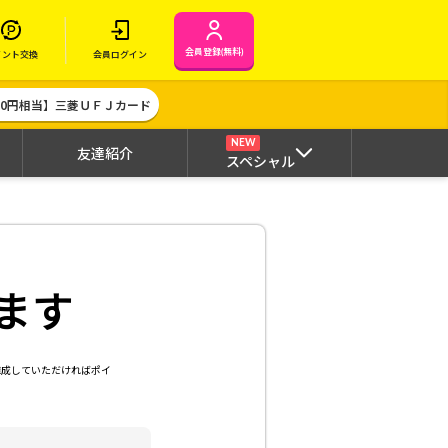
会員登録(無料)
イント交換
会員ログイン
000円相当】三菱ＵＦＪカード
NEW
友達紹介
スペシャル
ます
達成していただければポイ