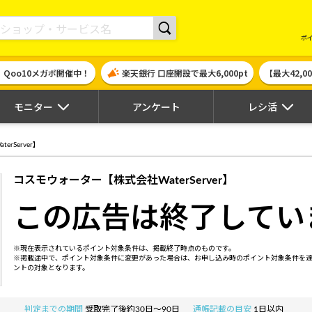
現金やギフト券に交換できるポイントサイト | ハピタス
ポ
！Qoo10メガポ開催中！
楽天銀行 口座開設で最大6,000pt
【最大42,
モニター
アンケート
レシ活
rServer】
コスモウォーター【株式会社WaterServer】
この広告は終了してい
※現在表示されているポイント対象条件は、掲載終了時点のものです。
※掲載途中で、ポイント対象条件に変更があった場合は、お申し込み時のポイント対象条件を
ントの対象となります。
判定までの期間
受取完了後約30日～90日
通帳記載の目安
1日以内