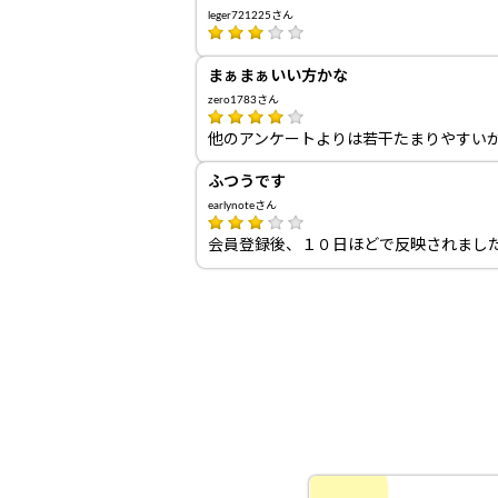
leger721225さん
まぁまぁいい方かな
zero1783さん
他のアンケートよりは若干たまりやすい
ふつうです
earlynoteさん
会員登録後、１０日ほどで反映されまし