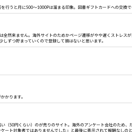
を行うと月に500～1000Pは溜まる印象。図書ギフトカードへの交換
きは全然来ません。海外サイトのためかページ遷移がやや遅くストレスが
は少しずつ貯まっていくので登録して損はないと思います。
がかかります。
高い（50円くらい）のが売りのサイト。海外のアンケート会社のため、
ンケート対象者ではありませんでした」と最後に表示されて報酬なしの