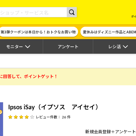
現金やギフト券に交換できるポイントサイト | ハピタス
ポ
第3弾クーポンは本日から！おトクなお買い物
夏休みはディズニー作品とABE
モニター
アンケート
レシ活
に回答して、ポイントゲット！
Ipsos iSay（イプソス アイセイ）
レビュー件数： 26 件
新規会員登録＋アンケー