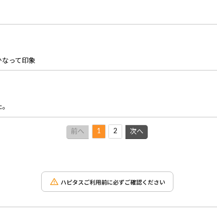
かなって印象
た。
1
2
前へ
次へ
ハピタスご利用前に必ずご確認ください