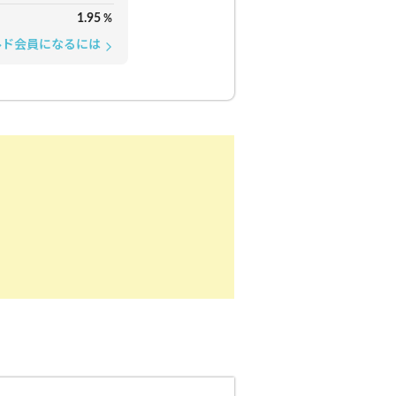
1.95
%
ルド会員になるには
arrow_forward_ios