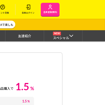
会員登録(無料)
イント交換
会員ログイン
MAで楽しも
NEW
友達紹介
スペシャル
1.5
%
商品購入で
1.5
%