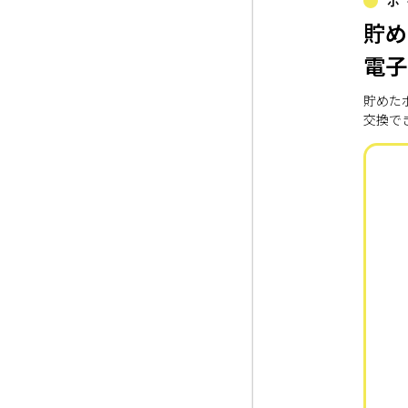
ポ
貯め
電子
貯めた
交換で