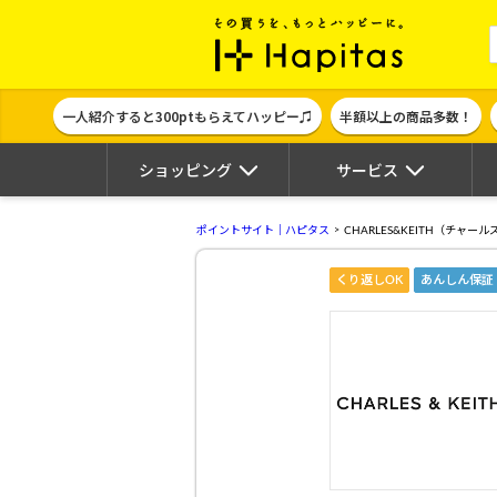
ポイント貯めて
一人紹介すると300ptもらえてハッピー♫
半額以上の商品多数！
ショッピング
サービス
ポイントサイト｜ハピタス
CHARLES&KEITH（チャー
くり返しOK
あんしん保証