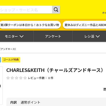
現金やギフト券に交換できるポイントサイト | ハピタス
ポ
第3弾クーポンは本日から！おトクなお買い物
夏休みはディズニー作品とABE
モニター
アンケート
レシ活
ルズアンドキース）
ゴールド特典
CHARLES&KEITH（チャールズアンドキース）
レビュー件数： 0 件
内訳
通常ポイント