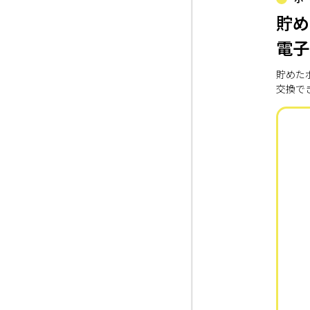
貯め
電子
貯めた
交換で