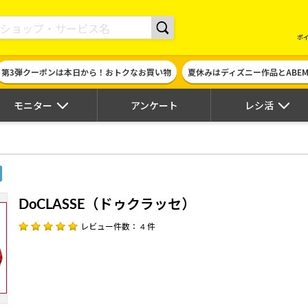
現金やギフト券に交換できるポイントサイト | ハピタス
ポ
第3弾クーポンは本日から！おトクなお買い物
夏休みはディズニー作品とABE
モニター
アンケート
レシ活
DoCLASSE（ドゥクラッセ）
レビュー件数： 4 件