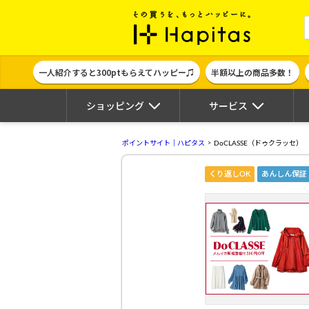
ポイント貯めて
一人紹介すると300ptもらえてハッピー♫
半額以上の商品多数！
ショッピング
サービス
ポイントサイト｜ハピタス
DoCLASSE（ドゥクラッセ）
くり返しOK
あんしん保証