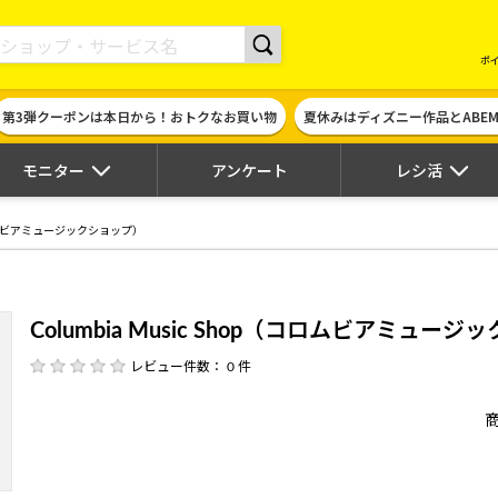
現金やギフト券に交換できるポイントサイト | ハピタス
ポ
第3弾クーポンは本日から！おトクなお買い物
夏休みはディズニー作品とABE
モニター
アンケート
レシ活
p（コロムビアミュージックショップ）
Columbia Music Shop（コロムビアミュー
レビュー件数： 0 件