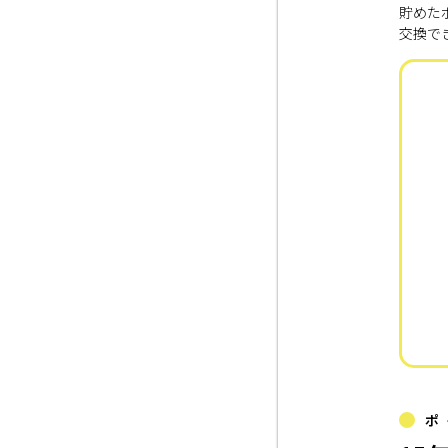
貯めた
交換で
ポ