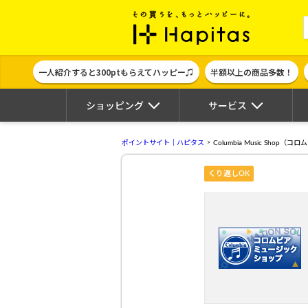
ポイント貯めて
一人紹介すると300ptもらえてハッピー♫
半額以上の商品多数！
ショッピング
サービス
ポイントサイト｜ハピタス
Columbia Music Sho
くり返しOK