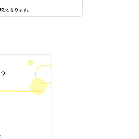
無効となります。
！
で