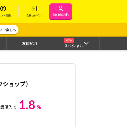
会員登録(無料)
イント交換
会員ログイン
MAで楽しも
NEW
友達紹介
スペシャル
ジックショップ）
1.8
%
商品購入で