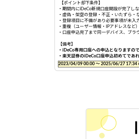
【ポイント却下条件】
・期間内にiDeCo新規口座開設が完了し
・虚偽・架空の登録・不正・いたずら・
・登録項目に不備があり必要事項が未入
・重複（ユーザー情報・IPアドレスなど
・口座申込完了まで同一デバイス、ブラ
【備考】
・iDeCo専用口座への申込となります
・楽天証券のiDeCo口座申込初めてであ
2023/04/09 00:00 〜 2025/06/27