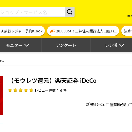
現金やギフト券に交換できるポイントサイト | ハピタス
ポ
％★旅行レジャー予約Klook
20,000pt！三井住友銀行法人口座Tr...
決算
モニター
アンケート
レシ活
Co
【モウレツ還元】楽天証券 iDeCo
レビュー件数： 6 件
新規iDeCo口座開設完了