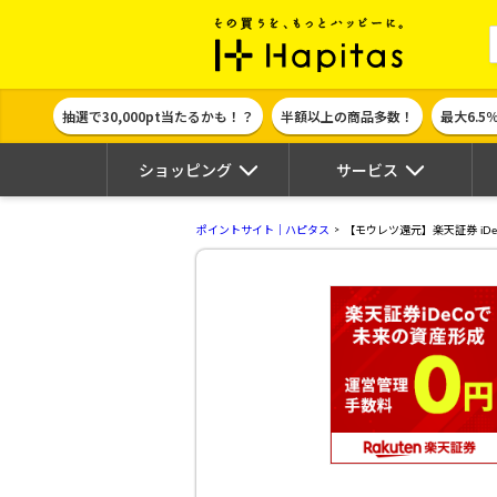
ポイント貯めて
抽選で30,000pt当たるかも！？
半額以上の商品多数！
最大6.5
ショッピング
サービス
ポイントサイト｜ハピタス
【モウレツ還元】楽天証券 iDe