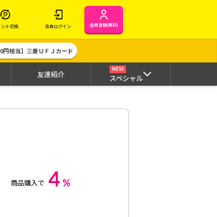
会員登録(無料)
イント交換
会員ログイン
000円相当】三菱ＵＦＪカード
NEW
友達紹介
スペシャル
4
%
商品購入で