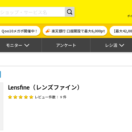
現金やギフト券に交換できるポイントサイト | ハピタス
ポ
！Qoo10メガポ開催中！
楽天銀行 口座開設で最大6,000pt
【最大42,
モニター
アンケート
レシ活
Lensfine（レンズファイン）
レビュー件数： 9 件