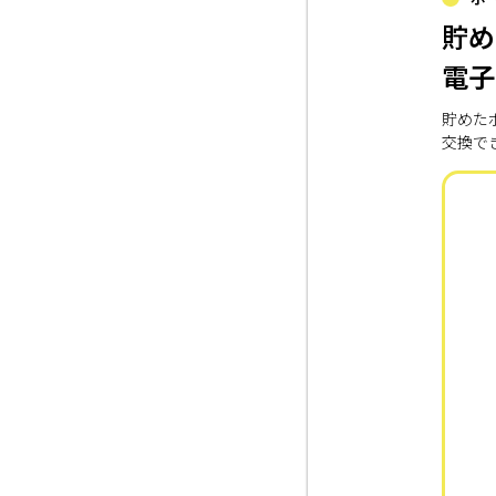
貯め
電子
貯めた
交換で