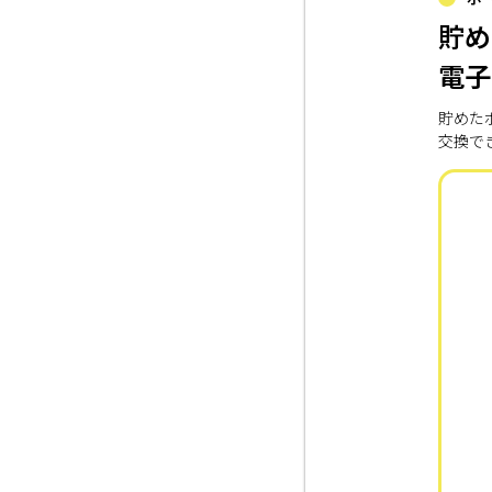
貯め
電子
貯めた
交換で