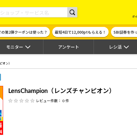
現金やギフト券に交換できるポイントサイト | ハピタス
ポ
での第2弾クーポンは使った？
最短4日で12,000ptもらえる！
SBI証券を
モニター
アンケート
レシ活
ンピオン）
LensChampion（レンズチャンピオン）
レビュー件数： 0 件