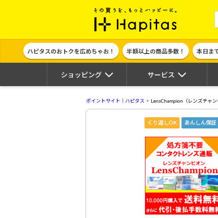
ポイント貯めて
ハピタスのおトクを広めちゃお！
半額以上の商品多数！
本日ま
ショッピング
サービス
ポイントサイト｜ハピタス
LensChampion（レンズチャ
くり返しOK
あんしん保証