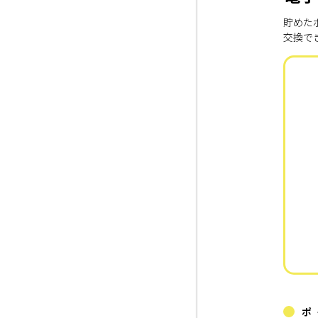
貯めた
交換で
ポ