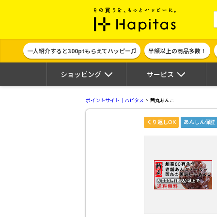
ポイント貯めて
一人紹介すると300ptもらえてハッピー♫
半額以上の商品多数！
ショッピング
サービス
ポイントサイト｜ハピタス
茜丸あんこ
くり返しOK
あんしん保証