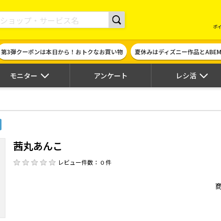
現金やギフト券に交換できるポイントサイト | ハピタス
ポ
第3弾クーポンは本日から！おトクなお買い物
夏休みはディズニー作品とABE
モニター
アンケート
レシ活
茜丸あんこ
レビュー件数： 0 件