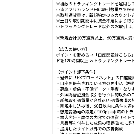
※複数のトラッキングトレードを運用し
※南アフリカランド円は取引数量を10分
※取引通貨量は、新規約定のみカウント
※土日や取引期間中に資金不足により取
※トラッキングトレード以外のお取引は
※新規合計10万通貨以上、60万通貨未
【広告の使い方】
ポイントを貯める→「口座開設はこちら
ドを120時間以上 ＆トラッキングトレ
【ポイント却下条件】
・過去に「FXブロードネット」の口座
・口座を保有されている方の再申込（解
・悪戯・虚偽・不備データ・重複・なり
・外国為替証拠金取引を行う目的以外の
・新規取引通貨量が合計60万通貨未満の
・新規申し込み後、60日以内に条件を達
・想定変動幅の設定が100pips未満の
・誇大広告・虚偽の内容での運営サイト
・景品等を付与した成果の獲得(当社に許
・提携したサイト以外での広告掲載