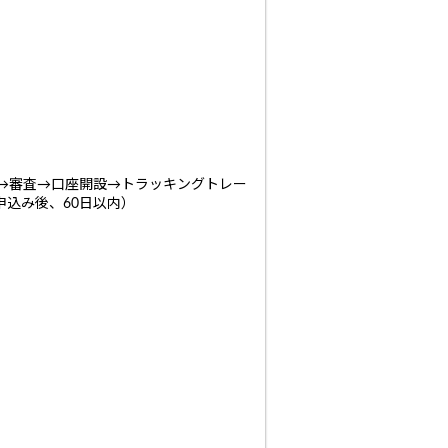
→審査→口座開設→トラッキングトレー
申込み後、60日以内）