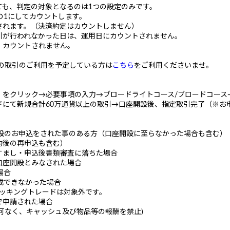
ても、判定の対象となるのは1つの設定のみです。
の1にしてカウントします。
されます。（決済約定はカウントしません）
引が行われなかった日は、運用日にカウントされません。
、カウントされません。
満の取引のご利用を予定している方は
こちら
をご利用くださいませ。
」をクリック→必要事項の入力→ブロードライトコース/ブロードコース
ードにて新規合計60万通貨以上の取引→口座開設後、指定取引完了（※お
開設のお申込をされた事のある方（口座開設に至らなかった場合も含む）
約後の再申込も含む）
すまし・申込後書類審査に落ちた場合
口座開設とみなされた場合
場合
成できなかった場合
トラッキングトレードは対象外です。
で申請された場合
可なく、キャッシュ及び物品等の報酬を禁止)