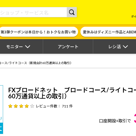
現金やギフト券に交換できるポイントサイト | ハピタス
ポ
第3弾クーポンは本日から！おトクなお買い物
夏休みはディズニー作品とABE
モニター
アンケート
レシ活
コース/ライトコース（新規合計60万通貨以上の取引）
FXブロードネット ブロードコース/ライトコ
60万通貨以上の取引）
レビュー件数： 711 件
口座開設+取引で