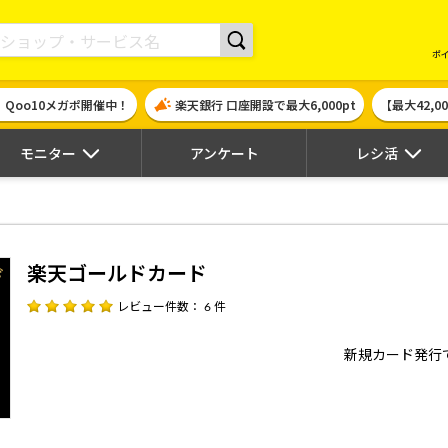
現金やギフト券に交換できるポイントサイト | ハピタス
ポ
！Qoo10メガポ開催中！
楽天銀行 口座開設で最大6,000pt
【最大42,
モニター
アンケート
レシ活
楽天ゴールドカード
レビュー件数： 6 件
新規カード発行