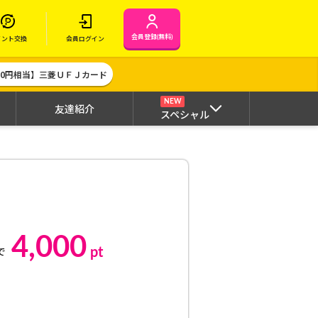
会員登録(無料)
イント交換
会員ログイン
000円相当】三菱ＵＦＪカード
NEW
友達紹介
スペシャル
4,000
pt
で