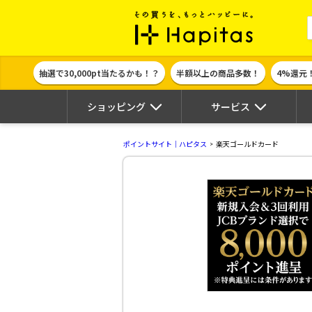
ポイント貯めて
抽選で30,000pt当たるかも！？
半額以上の商品多数！
4%還元
ショッピング
サービス
ポイントサイト｜ハピタス
楽天ゴールドカード