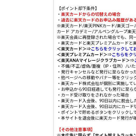
【ポイント却下条件】
・
楽天カードからの切替えの場合
・
過去に楽天カードのお申込み履歴があ
※楽天カード/楽天PINKカード/楽天ゴ
カード アカデミー/アルペングループ楽天
※楽天会員に再登録された場合でも、同
・楽天カードと楽天プレミアムカードと楽
＜楽天カード＞
⇒
こちらをクリックして
＜楽天プレミアムカード＞
⇒
こちらをク
＜楽天ANAマイレージクラブカード＞
⇒
・不備/不正/虚偽/重複（IP・住所）/
・発行キャンセルなど発行に至らなかっ
・他ページへの移動やバナー等をクリッ
・楽天カード株式会社が個別に実施して
・お申込から90日経過しても発行に至ら
・カード受け取りをされなかった場合
・楽天カード入会後、90日以内に脱会し
・楽天カード入会後、90日以内にカード
・ポイントで貯めるボタンをクリックし
・本サイトを退会後に楽天カード発行が
【その他注意事項】
※本広告に限らず「サイト越えトラッキン