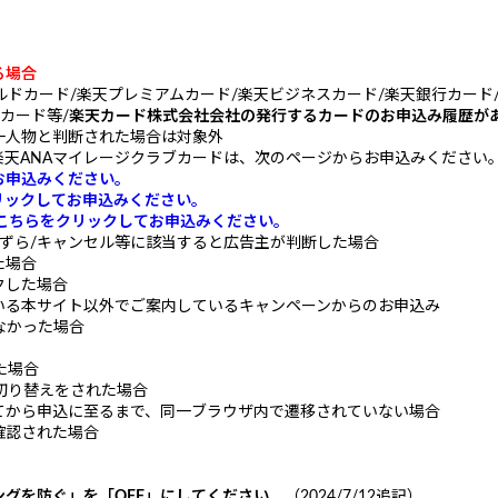
る場合
ールドカード/楽天プレミアムカード/楽天ビジネスカード/楽天銀行カード
カード等/
楽天カード株式会社会社の発行するカードのお申込み履歴が
一人物と判断された場合は対象外
天ANAマイレージクラブカードは、次のページからお申込みください
お申込みください。
リックしてお申込みください。
こちらをクリックしてお申込みください。
いたずら/キャンセル等に該当すると広告主が判断した場合
た場合
クした場合
いる本サイト以外でご案内しているキャンペーンからのお申込み
なかった場合
た場合
切り替えをされた場合
てから申込に至るまで、同一ブラウザ内で遷移されていない場合
確認された場合
グを防ぐ」を「OFF」にしてください。
（2024/7/12追記）