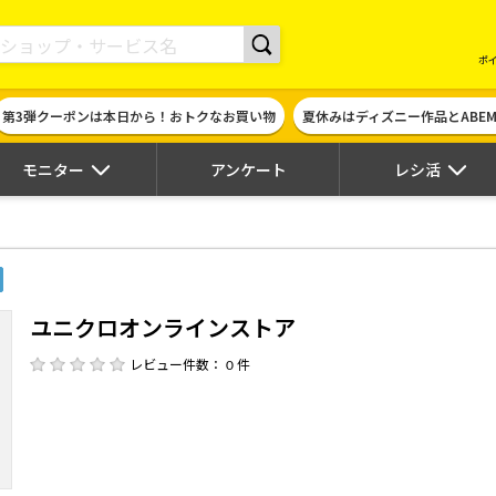
現金やギフト券に交換できるポイントサイト | ハピタス
ポ
第3弾クーポンは本日から！おトクなお買い物
夏休みはディズニー作品とABE
モニター
アンケート
レシ活
ユニクロオンラインストア
レビュー件数： 0 件