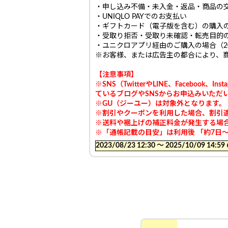
・申し込み不備・未入金・返品・商品の
・UNIQLO PAYでのお支払い
・ギフトカード（電子版を含む）の購入
・受取り拒否・受取り未確認・転売目的
・ユニクロアプリ経由のご購入の場合（20
※お客様、または広告主の都合により、
【注意事項】
※
SNS（TwitterやLINE、Faceb
ているブログやSNSからお申込みいた
※GU（ジーユー）は対象外となります。
※割引やクーポンを利用した場合、割引
※送料や裾上げの補正料金が発生する場
※「通帳記載の目安」は利用後 「約7日
2023/08/23 12:30 〜 2025/10/09