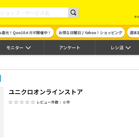
現金やギフト券に交換できるポイントサイト | ハピタス
ポ
%還元！Qoo10メガポ開催中！
お得な日曜日♪Yahoo！ショッピング
週末
モニター
アンケート
レシ活
ユニクロオンラインストア
レビュー件数： 0 件