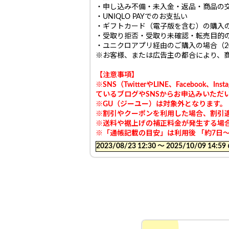
・申し込み不備・未入金・返品・商品の
・UNIQLO PAYでのお支払い
・ギフトカード（電子版を含む）の購入
・受取り拒否・受取り未確認・転売目的
・ユニクロアプリ経由のご購入の場合（20
※お客様、または広告主の都合により、
【注意事項】
※
SNS（TwitterやLINE、Faceb
ているブログやSNSからお申込みいた
※GU（ジーユー）は対象外となります。
※割引やクーポンを利用した場合、割引
※送料や裾上げの補正料金が発生する場
※「通帳記載の目安」は利用後 「約7日
2023/08/23 12:30 〜 2025/10/09