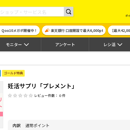
現金やギフト券に交換できるポイントサイト | ハピタス
ポ
！Qoo10メガポ開催中！
楽天銀行 口座開設で最大6,000pt
【最大42,
モニター
アンケート
レシ活
ゴールド特典
妊活サプリ「プレメント」
レビュー件数： 0 件
内訳
通常ポイント