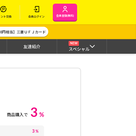
会員登録(無料)
イント交換
会員ログイン
000円相当】三菱ＵＦＪカード
NEW
友達紹介
スペシャル
3
%
商品購入で
3
%