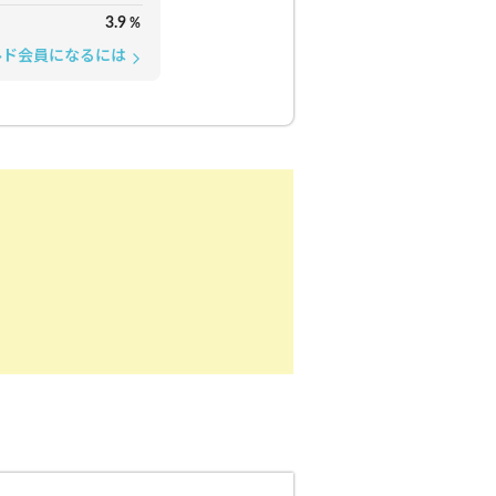
3.9
%
ルド会員になるには
arrow_forward_ios