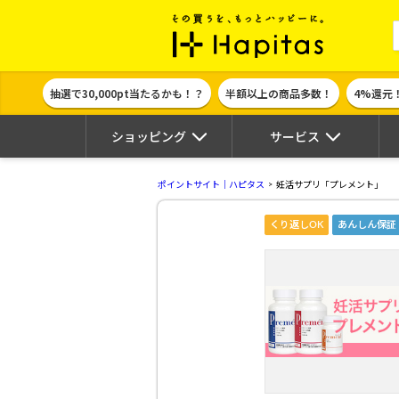
ポイント貯めて
抽選で30,000pt当たるかも！？
半額以上の商品多数！
4%還元
ショッピング
サービス
ポイントサイト｜ハピタス
妊活サプリ「プレメント」
くり返しOK
あんしん保証