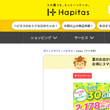
ポイント貯めて
ハピタスのおトクを広めちゃお！
半額以上の商品多数！
本日ま
ショッピング
サービス
ポイントサイト｜ハピタス
mineo（マイネオ）
夏のお出か
お得にスマ
キャンペーン