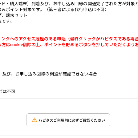
カード・購入端末）到着及び、お申し込み回線の開通完了された方が対象
のみポイント対象です。（第三者による代行申込は不可）
プ、端末セット
象です。
リンクへのアクセス履歴のある申込（最終クリックがハピタスである場
cookie削除の上
、ポイントを貯めるボタンを押していただくよう
）
）及び、お申し込み回線の開通が確認できない場合
どは不可
ハピタスご利用前に必ずご確認ください