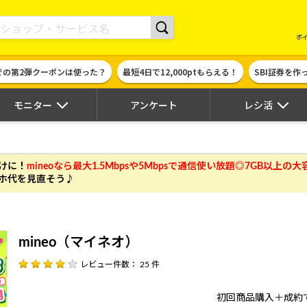
現金やギフト券に交換できるポイントサイト | ハピタス
ポ
での第2弾クーポンは使った？
最短4日で12,000ptもらえる！
SBI証券を
モニター
アンケート
レシ活
けに！
mineoなら最大1.5Mbpsや5Mbpsで通信使い放題◎7GB以上
ホ代を見直そう♪
mineo（マイネオ）
レビュー件数： 25 件
初回商品購入＋成約