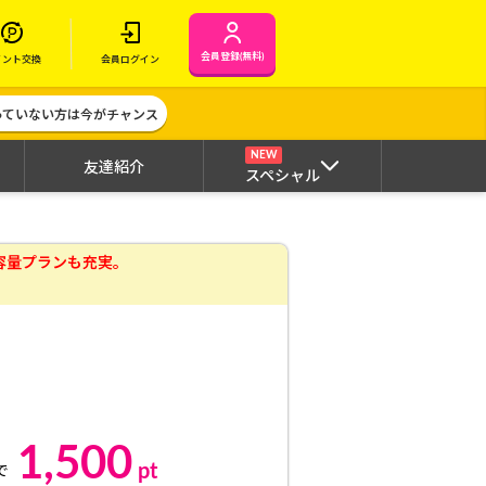
会員登録(無料)
イント交換
会員ログイン
作っていない方は今がチャンス
NEW
友達紹介
スペシャル
の大容量プランも充実。
1,500
pt
で