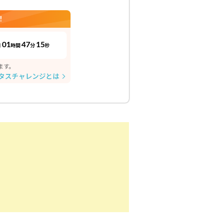
！
01
47
14
日
時間
分
秒
ます。
タスチャレンジとは
arrow_forward_ios