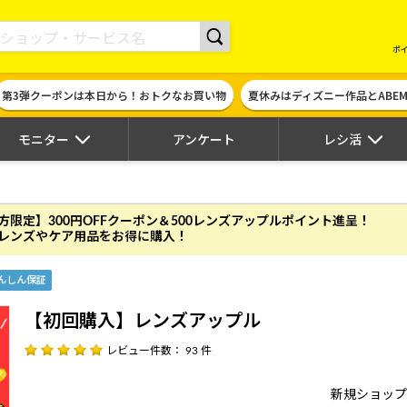
現金やギフト券に交換できるポイントサイト | ハピタス
ポ
第3弾クーポンは本日から！おトクなお買い物
夏休みはディズニー作品とABE
モニター
アンケート
レシ活
方限定】300円OFFクーポン＆500レンズアップ
ルポイント進呈！
レンズやケア用品をお得に購入！
んしん保証
【初回購入】レンズアップル
レビュー件数： 93 件
新規ショップ