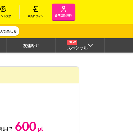
会員登録(無料)
イント交換
会員ログイン
MAで楽しも
NEW
友達紹介
スペシャル
600
pt
利用で