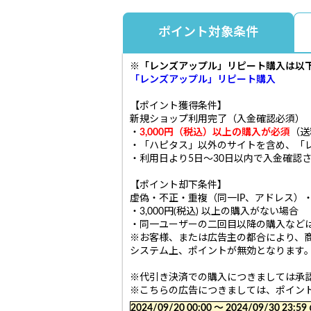
ポイント対象条件
※「レンズアップル」
リピート購入
は以
「レンズアップル」
リピート購入
【ポイント獲得条件】
新規ショップ利用完了（入金確認必須）
・
3,000円（税込）以上の購入が必須
（送
・「ハピタス」以外のサイトを含め、「
・利用日より5日〜30日以内で入金確認
【ポイント却下条件】
虚偽・不正・重複（同一IP、アドレス）
・3,000円(税込) 以上の購入がない場合
・同一ユーザーの二回目以降の購入など
※お客様、または広告主の都合により、
システム上、ポイントが無効となります
※代引き決済での購入につきましては承
※こちらの広告につきましては、ポイン
2024/09/20 00:00 〜 2024/09/30