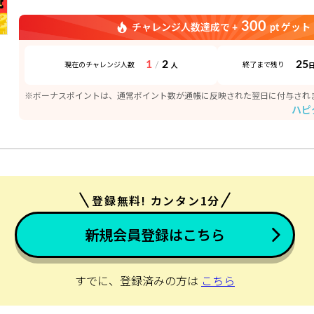
300
チャレンジ人数達成で +
pt ゲット
1
2
25
/
現在のチャレンジ人数
終了まで残り
人
※ボーナスポイントは、通常ポイント数が通帳に反映された翌日に付与され
ハピ
登録無料! カンタン1分
新規会員登録はこちら
すでに、登録済みの方は
こちら