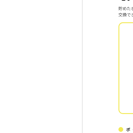
貯めた
交換で
ポ