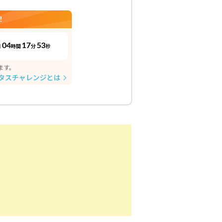
！
04
17
52
日
時間
分
秒
ます。
タスチャレンジとは
arrow_forward_ios