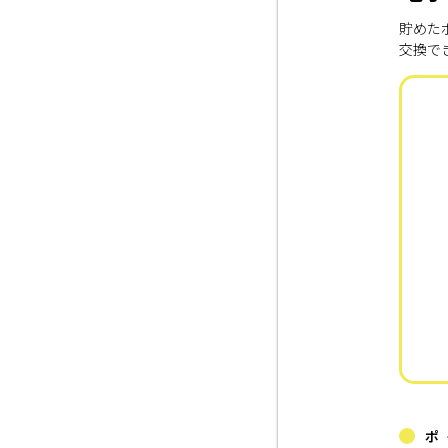
貯めた
交換で
ポ