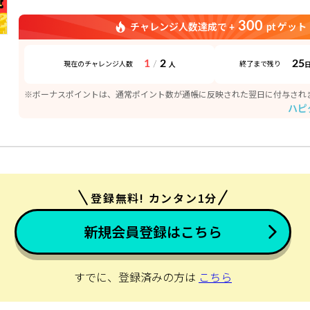
300
チャレンジ人数達成で +
pt ゲット
1
2
25
/
現在のチャレンジ人数
終了まで残り
人
※ボーナスポイントは、通常ポイント数が通帳に反映された翌日に付与され
ハピ
登録無料! カンタン1分
新規会員登録はこちら
すでに、登録済みの方は
こちら