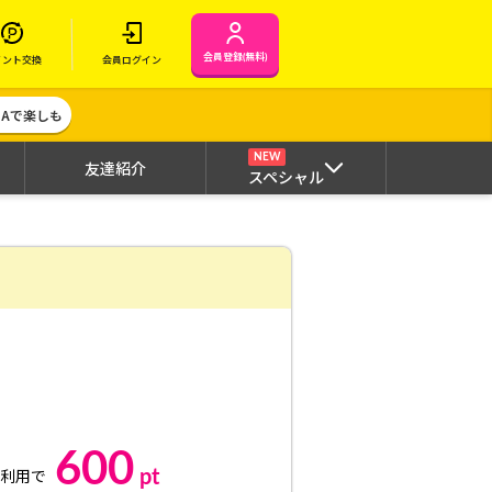
会員登録(無料)
イント交換
会員ログイン
MAで楽しも
NEW
友達紹介
スペシャル
600
pt
利用で