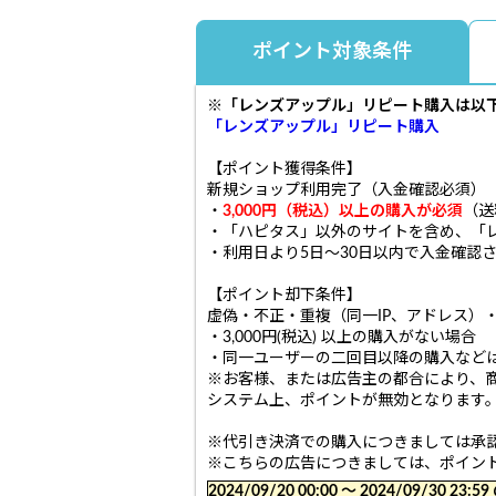
ポイント対象条件
※「レンズアップル」
リピート購入
は以
「レンズアップル」
リピート購入
【ポイント獲得条件】
新規ショップ利用完了（入金確認必須）
・
3,000円（税込）以上の購入が必須
（送
・「ハピタス」以外のサイトを含め、「
・利用日より5日〜30日以内で入金確認
【ポイント却下条件】
虚偽・不正・重複（同一IP、アドレス）
・3,000円(税込) 以上の購入がない場合
・同一ユーザーの二回目以降の購入など
※お客様、または広告主の都合により、
システム上、ポイントが無効となります
※代引き決済での購入につきましては承
※こちらの広告につきましては、ポイン
2024/09/20 00:00 〜 2024/09/30