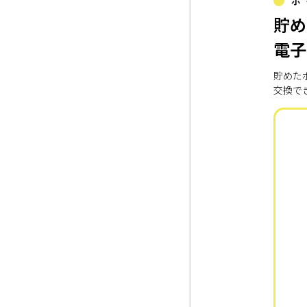
ポ
貯め
電子
貯めた
交換で