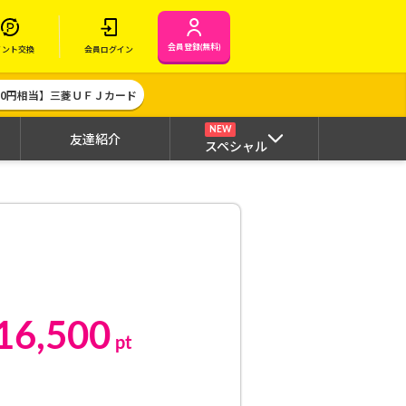
会員登録(無料)
イント交換
会員ログイン
000円相当】三菱ＵＦＪカード
NEW
友達紹介
スペシャル
16,500
pt