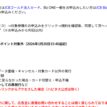
方は
JCBゴールド法人カード
、Biz ONE一般をお申込みしたい方は
JCB B
お申込みください。
セス）→対象券種のお申込みをクリック→規約を確認後、同意して次へ
（※お申込みから90日以内）
はポイント対象外
（2026年1月20日15:40追記）
データ重複・キャンセル・対象カード以外の発行
登録
に至らなかった場合・カード切替え・申込不備
ンしての再発行
など
るリンクからアクセスした場合（ハピタス公式は除く）
せに関して、広告主に直接お問い合わせすることは固く禁じられており