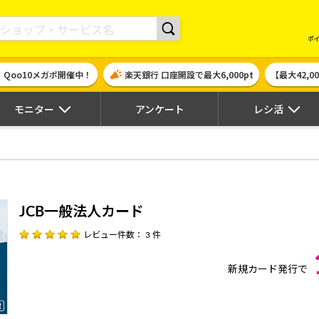
現金やギフト券に交換できるポイントサイト | ハピタス
ポ
！Qoo10メガポ開催中！
楽天銀行 口座開設で最大6,000pt
【最大42,
モニター
アンケート
レシ活
JCB一般法人カード
レビュー件数： 3 件
新規カード発行で