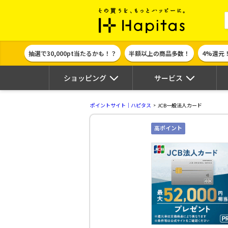
ポイント貯めて
抽選で30,000pt当たるかも！？
半額以上の商品多数！
4%還元
ショッピング
サービス
ポイントサイト｜ハピタス
JCB一般法人カード
高ポイント