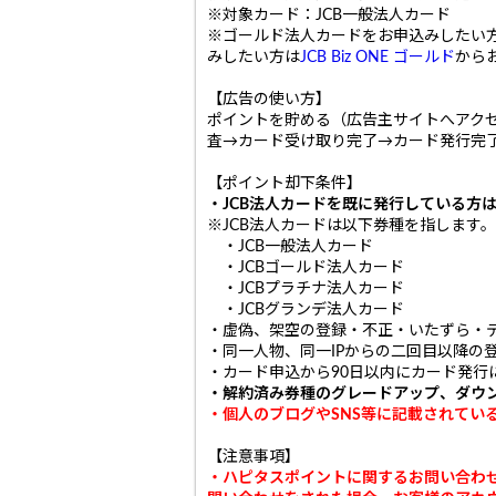
※対象カード：JCB一般法人カード
※ゴールド法人カードをお申込みしたい
みしたい方は
JCB Biz ONE ゴールド
から
【広告の使い方】
ポイントを貯める（広告主サイトへアク
査→カード受け取り完了→カード発行完了
【ポイント却下条件】
・JCB法人カードを既に発行している方
※JCB法人カードは以下券種を指します。
・JCB一般法人カード
・JCBゴールド法人カード
・JCBプラチナ法人カード
・JCBグランデ法人カード
・虚偽、架空の登録・不正・いたずら・
・同一人物、同一IPからの二回目以降の
・カード申込から90日以内にカード発行
・解約済み券種のグレードアップ、ダウ
・個人のブログやSNS等に記載されてい
【注意事項】
・ハピタスポイントに関するお問い合わ