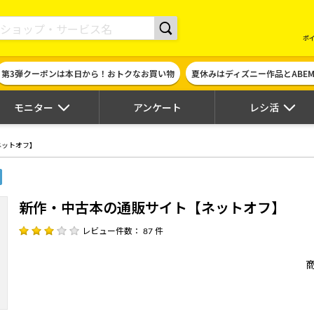
現金やギフト券に交換できるポイントサイト | ハピタス
ポ
第3弾クーポンは本日から！おトクなお買い物
夏休みはディズニー作品とABE
モニター
アンケート
レシ活
ネットオフ】
新作・中古本の通販サイト【ネットオフ】
レビュー件数： 87 件