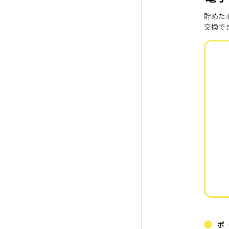
貯めた
交換で
ポ