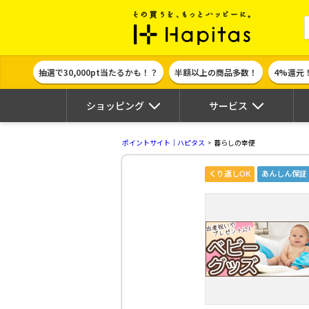
ポイント貯めて
抽選で30,000pt当たるかも！？
半額以上の商品多数！
4%還元
ショッピング
サービス
ポイントサイト｜ハピタス
暮らしの幸便
くり返しOK
あんしん保証