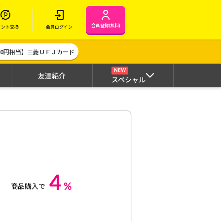
会員登録(無料)
イント交換
会員ログイン
000円相当】三菱ＵＦＪカード
NEW
友達紹介
スペシャル
4
%
商品購入で