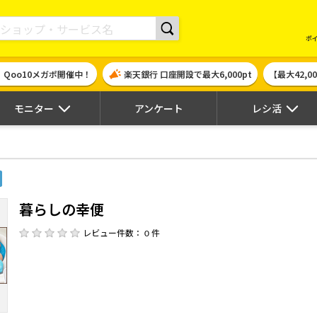
現金やギフト券に交換できるポイントサイト | ハピタス
ポ
！Qoo10メガポ開催中！
楽天銀行 口座開設で最大6,000pt
【最大42,
モニター
アンケート
レシ活
暮らしの幸便
レビュー件数： 0 件