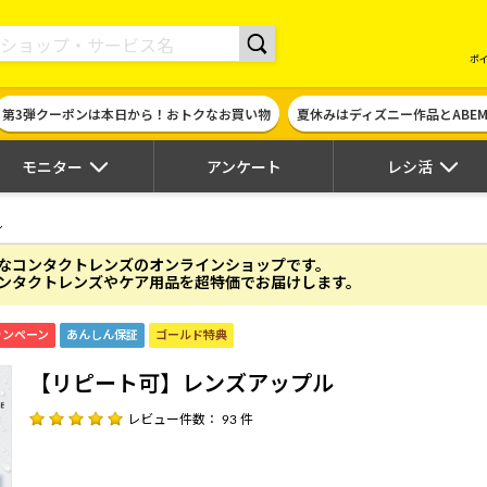
現金やギフト券に交換できるポイントサイト | ハピタス
ポ
第3弾クーポンは本日から！おトクなお買い物
夏休みはディズニー作品とABE
モニター
アンケート
レシ活
ル
なコンタクトレンズのオンラインショップです。
ンタクトレンズやケア用品を超特価でお届けします。
ャンペーン
あんしん保証
ゴールド特典
【リピート可】レンズアップル
レビュー件数： 93 件