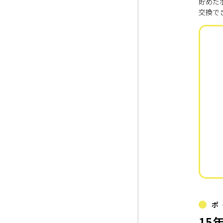
貯めた
交換で
ポ
15