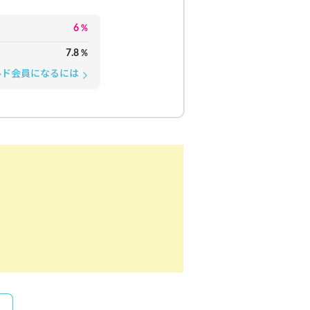
6
%
7.8
%
ルド会員になるには
arrow_forward_ios