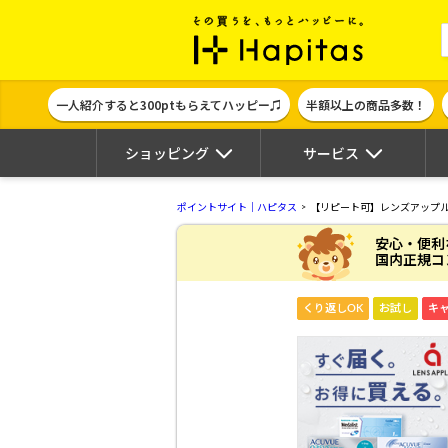
ポイント貯めて
一人紹介すると300ptもらえてハッピー♫
半額以上の商品多数！
ショッピング
サービス
ポイントサイト｜ハピタス
【リピート可】レンズアップ
安心・便利
国内正規コ
くり返しOK
お試し
キ