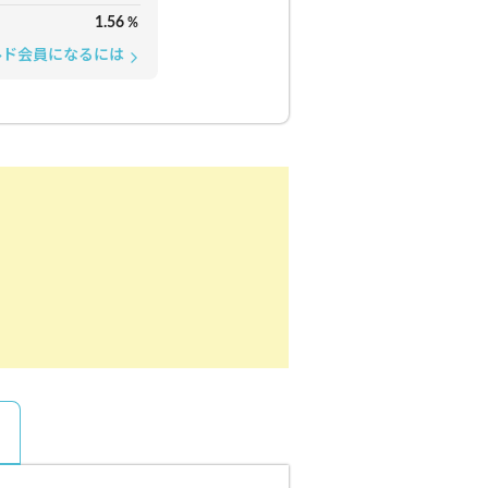
1.56
%
ルド会員になるには
arrow_forward_ios