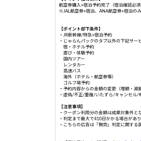
航空券購入+宿泊予約完了（宿泊確認必須
※JAL航空券+宿泊、ANA航空券+宿泊
【ポイント却下条件】
・JR新幹線/特急+宿泊予約
・じゃらんパックのタブ以外の下記サー
宿・ホテル予約
遊び・体験予約
国内ツアー
レンタカー
高速バス
海外（ホテル・航空券等）
ゴルフ場予約
・予約内容からの金額の変更（増額・減
・虚偽/不正/重複/いたずら/キャンセル
【注意事項】
・クーポン利用分の金額は成果対象外と
・判定まで最大で410日かかる場合があ
・こちらの広告は「無効」判定に関する