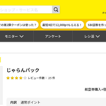
現金やギフト券に交換できるポイントサイト | ハピタス
ポ
での第2弾クーポンは使った？
最短4日で12,000ptもらえる！
SBI証券を
モニター
アンケート
レシ活
じゃらんパック
レビュー件数： 25 件
航空券購入+
内訳
通常ポイント