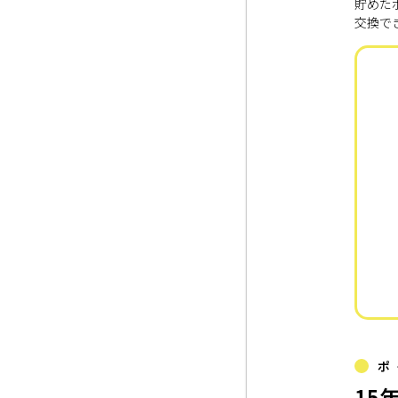
貯めた
交換で
ポ
15