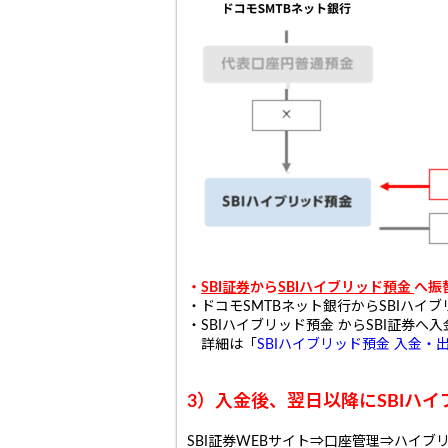
・
SBI証券
から
SBIハイブリッド預金
へ振
・ドコモSMTBネット銀行からSBIハイ
・SBIハイブリッド預金 からSBI証券へ
詳細は「
SBIハイブリッド預金 入金・
3）入金後、翌日以降にSBIハ
SBI証券WEBサイト⇒口座管理⇒ハイブ