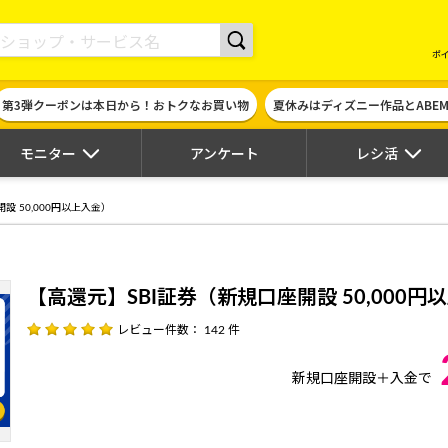
現金やギフト券に交換できるポイントサイト | ハピタス
ポ
第3弾クーポンは本日から！おトクなお買い物
夏休みはディズニー作品とABE
モニター
アンケート
レシ活
設 50,000円以上入金）
【高還元】SBI証券（新規口座開設 50,000円
レビュー件数： 142 件
新規口座開設＋入金で