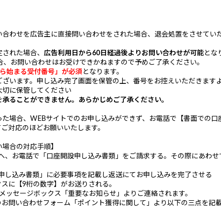
い合わせを広告主に直接問い合わせをされた場合、退会処置をさせてい
定された場合、
広告利用日から60日経過後よりお問い合わせが可能
とな
合、お問い合わせはお受けできかねますので予めご了承ください。
から始まる受付番号」が必須
となります。
ざいます。申し込み完了画面を保管の上、番号をお控えいただきます
大切に保管してください
を承ることができません。あらかじめご了承ください。
った場合、WEBサイトでのお申し込みができず、お電話で【書面での口
てご対応のほどお願いいたします。
い場合の対応手順】
ク」へ、お電話で「口座開設申し込み書類」をご請求する。その際にあわ
開設申し込み書類」に必要事項を記載し返送にてお申し込みを完了させる
クスに【9桁の数字】がお送りされる。
のメッセージボックス「重要なお知らせ」よりご連絡されます。
スのお問い合わせフォーム「ポイント獲得に関して」より以下の三点を記