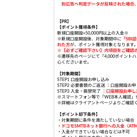
別広告へ判定データが反映された場合、
【PR】
【ポイント獲得条件】
新規口座開設+50,000円以上の入金
※
※新規口座開設後、対象期間中に
「SBI
れた方
が、ポイント獲得対象となります
※【必ずご確認下さい】内項目をご確認
※遷移先のページにて「4,000ポイン
心くださいませ。
【対象期間】
STEP1 口座開設お申し込み
STEP2 必要書類のご返送 ：口座開設お
STEP3 入金・振替完了 ：
口座開設お申し
※スマートフォン等で「WEB本人確認」
※詳細はクライアントページよりご確認
【ポイント却下条件】
・対象期間に条件を満たしていない場合
・ドコモSMTBネット銀行への入金（A
・入金ができていない場合などは不可