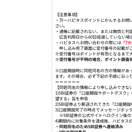
【注意事項】
・万一ハピタスポイントにかんするお問
さい。
・通帳に記載されない、または無効と判
広告利用日から60日経過していない場
・ハピタスへお問い合わせの際には
「7
申し込み完了画面に受付番号の記載がご
※受付番号はポイントが有効となるまで
※受付番号が不明の場合、ポイント調査
※口座開設時に同姓同名の方の情報があ
ます。その場合、必ず下記の手順に沿っ
＝＝＝＝＝＝
【同姓同名の情報により申し込みできな
1)SBI証券の「口座開設サポートデス
望する」旨を申告
2)SBI証券より郵送されてきた「口座
3)口座開設完了の時点でメッセージボッ
※SBI証券の公式サイトへログイン後
4)期間内に対象条件を達成後、ハピタ
・同姓同名のためSBI証券へ連絡済み