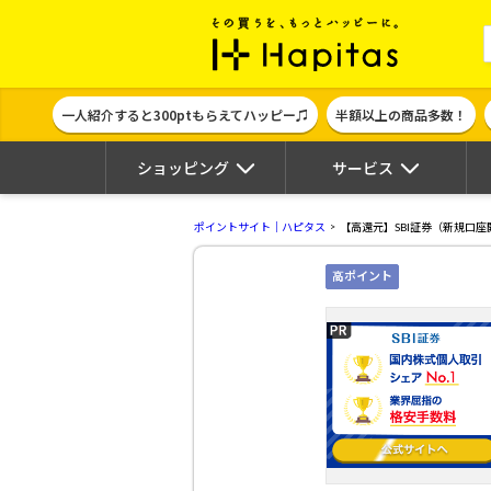
ポイント貯めて
一人紹介すると300ptもらえてハッピー♫
半額以上の商品多数！
ショッピング
サービス
ポイントサイト｜ハピタス
【高還元】SBI証券（新規口座開
高ポイント