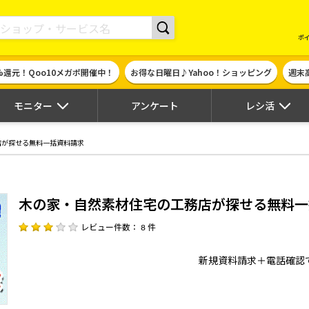
現金やギフト券に交換できるポイントサイト | ハピタス
ポ
%還元！Qoo10メガポ開催中！
お得な日曜日♪Yahoo！ショッピング
週末
モニター
アンケート
レシ活
店が探せる無料一括資料請求
木の家・自然素材住宅の工務店が探せる無料一
レビュー件数： 8 件
新規資料請求＋電話確認