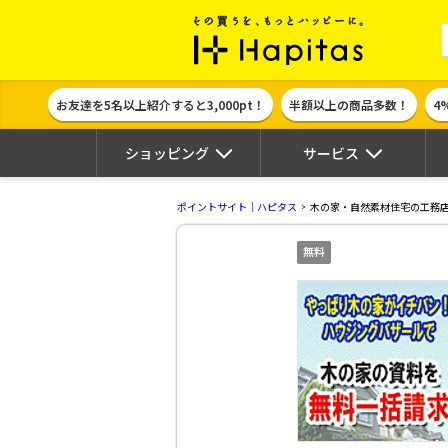
ポイント貯めて
お友達を5名以上紹介すると3,000pt！
半額以上の商品多数！
4
ショッピング
サービス
ポイントサイト｜ハピタス
木の家・自然素材住宅の工務
無料