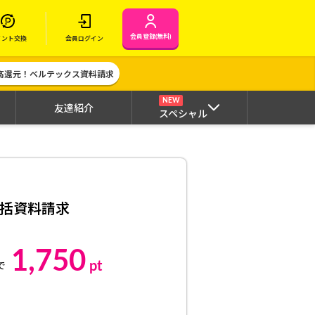
会員登録(無料)
イント交換
会員ログイン
高還元！ベルテックス資料請求
NEW
友達紹介
スペシャル
括資料請求
1,750
pt
で