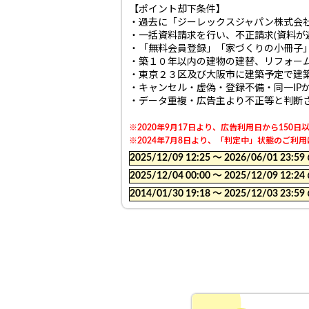
【ポイント却下条件】
・過去に「ジーレックスジャパン株式会
・一括資料請求を行い、不正請求(資料が
・「無料会員登録」「家づくりの小冊子
・築１０年以内の建物の建替、リフォー
・東京２３区及び大阪市に建築予定で建
・キャンセル・虚偽・登録不備・同一IP
・データ重複・広告主より不正等と判断
※2020年9月17日より、広告利用日から15
※2024年7月8日より、「判定中」状態のご
2025/12/09 12:25 〜 2026/06/01
2025/12/04 00:00 〜 2025/12/09
2014/01/30 19:18 〜 2025/12/03