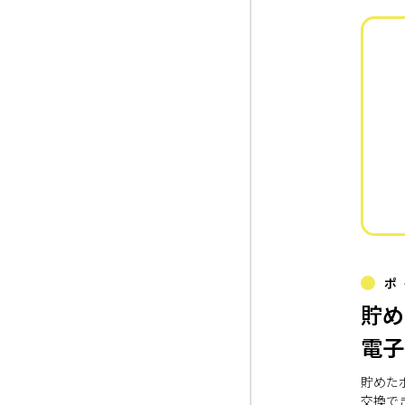
ポ
貯め
電子
貯めた
交換で