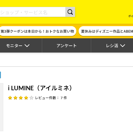
現金やギフト券に交換できるポイントサイト | ハピタス
ポ
第3弾クーポンは本日から！おトクなお買い物
夏休みはディズニー作品とABE
モニター
アンケート
レシ活
i LUMINE（アイルミネ）
レビュー件数： 7 件