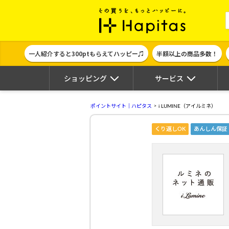
ポイント貯めて
一人紹介すると300ptもらえてハッピー♫
半額以上の商品多数！
ショッピング
サービス
ポイントサイト｜ハピタス
i LUMINE（アイルミネ）
くり返しOK
あんしん保証