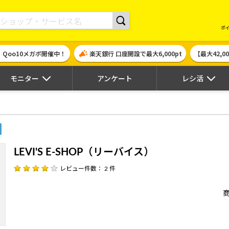
現金やギフト券に交換できるポイントサイト | ハピタス
ポ
！Qoo10メガポ開催中！
楽天銀行 口座開設で最大6,000pt
【最大42,
モニター
アンケート
レシ活
LEVI'S E-SHOP（リーバイス）
レビュー件数： 2 件