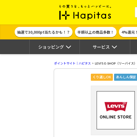
ポイント貯めて
抽選で30,000pt当たるかも！？
半額以上の商品多数！
4%還元
ショッピング
サービス
ポイントサイト｜ハピタス
LEVI'S E-SHOP（リーバイス）
くり返しOK
あんしん保証