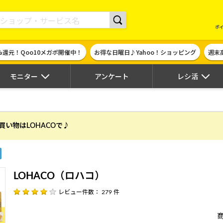
現金やギフト券に交換できるポイントサイト | ハピタス
ポ
%還元！Qoo10メガポ開催中！
お得な日曜日♪Yahoo！ショッピング
週末
モニター
アンケート
レシ活
買い物はLOHACOで♪
LOHACO（ロハコ）
レビュー件数： 279 件