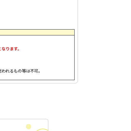
。
となります。
思われるもの等は不可。