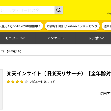
現金やギフト券に交換できるポイントサイト | ハピタス
ポ
%還元！Qoo10メガポ開催中！
お得な日曜日♪Yahoo！ショッピング
週末
モニター
アンケート
レシ活
ーチ）【全年齢対象】
楽天インサイト（旧楽天リサーチ）【全年齢対
レビュー件数： 3 件
初回ア