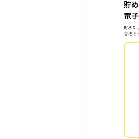
貯め
電子
貯めた
交換で