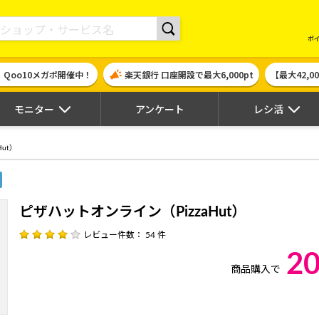
現金やギフト券に交換できるポイントサイト | ハピタス
ポ
！Qoo10メガポ開催中！
楽天銀行 口座開設で最大6,000pt
【最大42,
モニター
アンケート
レシ活
ut）
ピザハットオンライン（PizzaHut）
レビュー件数： 54 件
2
商品購入で