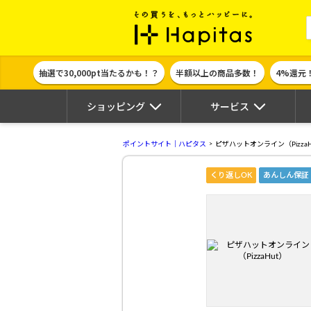
ポイント貯めて
抽選で30,000pt当たるかも！？
半額以上の商品多数！
4%還元
ショッピング
サービス
ポイントサイト｜ハピタス
ピザハットオンライン（PizzaH
くり返しOK
あんしん保証