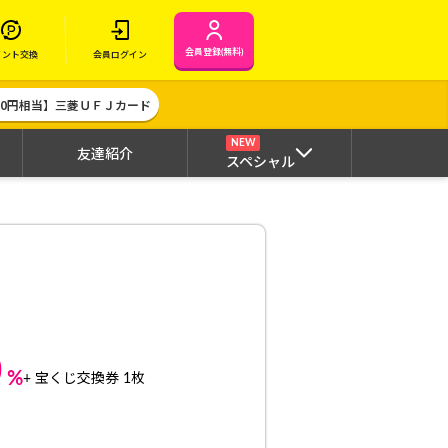
会員登録(無料)
イント交換
会員ログイン
000円相当】三菱ＵＦＪカード
NEW
友達紹介
スペシャル
0
%
+ 宝くじ交換券 1枚