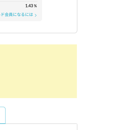
1.43
%
ルド会員になるには
arrow_forward_ios