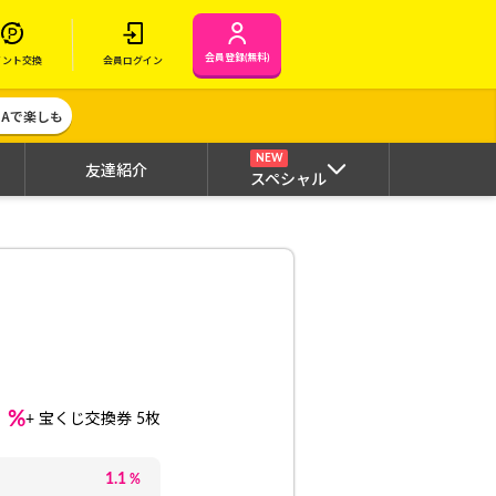
会員登録(無料)
イント交換
会員ログイン
MAで楽しも
NEW
友達紹介
スペシャル
1
%
+ 宝くじ交換券 5枚
1.1
%