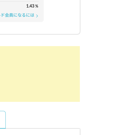
1.43
%
ルド会員になるには
arrow_forward_ios