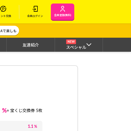
会員登録(無料)
イント交換
会員ログイン
MAで楽しも
NEW
友達紹介
スペシャル
1
%
+ 宝くじ交換券 5枚
1.1
%