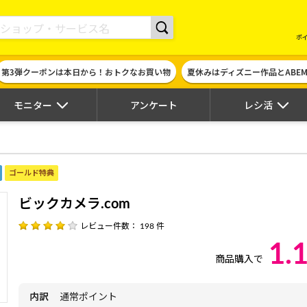
現金やギフト券に交換できるポイントサイト | ハピタス
ポ
第3弾クーポンは本日から！おトクなお買い物
夏休みはディズニー作品とABE
モニター
アンケート
レシ活
ゴールド特典
ビックカメラ.com
レビュー件数： 198 件
1.
商品購入で
内訳
通常ポイント