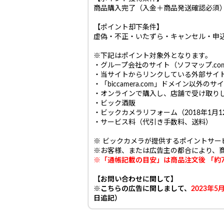
商品購入完了（入金＋商品発送確認必須
【ポイント却下条件】
虚偽・不正・いたずら・キャンセル・申
※下記はポイント対象外となります。
・グループ会社のサイト（ソフマップ.com
・当サイトからリンクしている外部サイ
・「biccamera.com」ドメイン以外の
・オンラインで購入し、店舗で受け取り
・ビック酒販
・ビックカメラリフォーム（2018年1月1
・サービス料（代引き手数料、送料）
※ ビックカメラが提供するポイントサ
※お客様、または広告主の都合により、
※「通帳記載の目安」は商品注文後 「約
【お問い合わせに関して】
※こちらの広告に関しまして、
2023年
日追記）