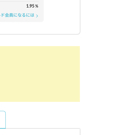
1.95
%
ルド会員になるには
arrow_forward_ios