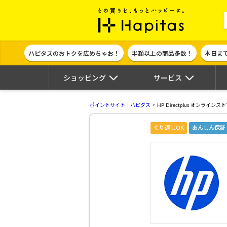
ポイント貯めて
ハピタスのおトクを広めちゃお！
半額以上の商品多数！
本日ま
ショッピング
サービス
ポイントサイト｜ハピタス
HP Directplus オンラインス
くり返しOK
あんしん保証