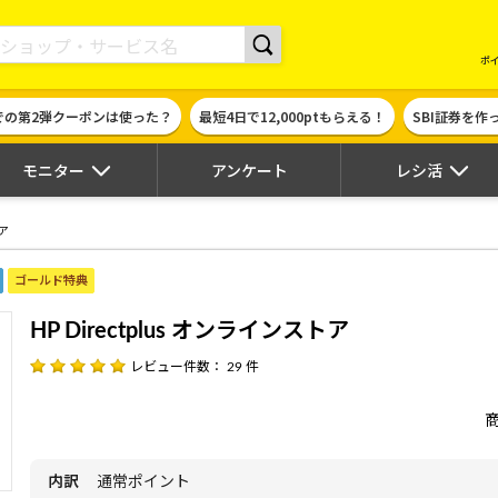
現金やギフト券に交換できるポイントサイト | ハピタス
ポ
での第2弾クーポンは使った？
最短4日で12,000ptもらえる！
SBI証券を
モニター
アンケート
レシ活
トア
ゴールド特典
HP Directplus オンラインストア
レビュー件数： 29 件
内訳
通常ポイント