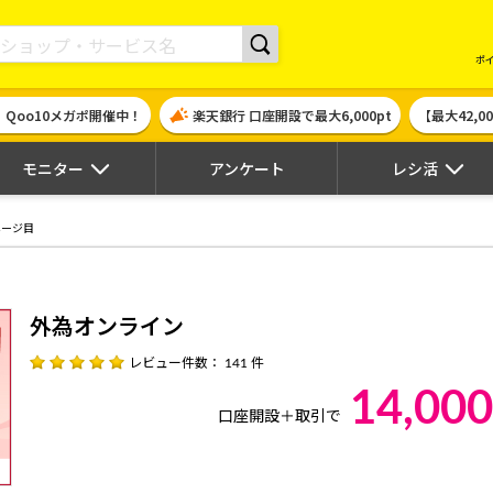
現金やギフト券に交換できるポイントサイト | ハピタス
ポ
！Qoo10メガポ開催中！
楽天銀行 口座開設で最大6,000pt
【最大42,
モニター
アンケート
レシ活
ページ目
外為オンライン
レビュー件数： 141 件
14,000
口座開設＋取引で