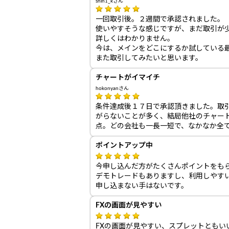
shin1_kさん
一回取引後。２週間で承認されました。
使いやすそうな感じですが、まだ取引が
詳しくはわかりません。
今は、メインをどこにするか試している
また取引してみたいと思います。
チャートがイマイチ
hokonyanさん
条件達成後１７日で承認頂きました。取
がらないことが多く、結局他社のチャー
点。どの会社も一長一短で、なかなか全
ポイントアップ中
今申し込んだ方がたくさんポイントをも
デモトレードもありますし、利用しやす
申し込まない手はないです。
FXの画面が見やすい
FXの画面が見やすい、スプレットともい