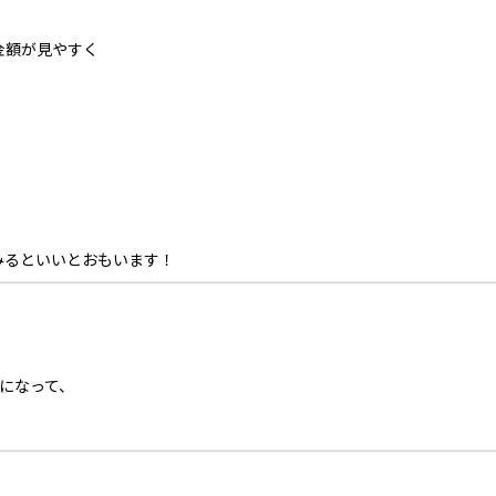
金額が見やすく
みるといいとおもいます！
。
になって、