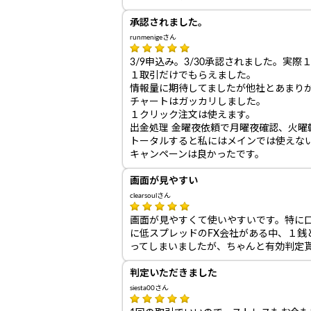
承認されました。
runmenigeさん
3/9申込み。3/30承認されました。実
１取引だけでもらえました。
情報量に期待してましたが他社とあまり
チャートはガッカリしました。
１クリック注文は使えます。
出金処理 金曜夜依頼で月曜夜確認、火曜
トータルすると私にはメインでは使えな
キャンペーンは良かったです。
画面が見やすい
clearsoulさん
画面が見やすくて使いやすいです。特に
に低スプレッドのFX会社がある中、１
ってしまいましたが、ちゃんと有効判定
判定いただきました
siesta00さん