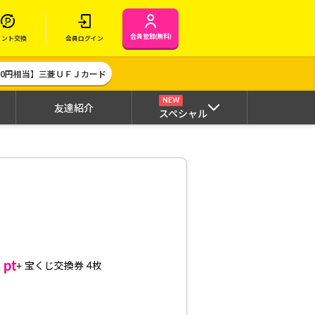
会員登録(無料)
イント交換
会員ログイン
000円相当】三菱ＵＦＪカード
NEW
友達紹介
スペシャル
pt
+ 宝くじ交換券 4枚