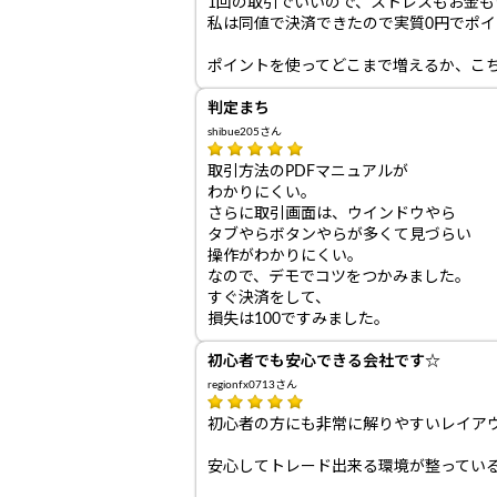
1回の取引でいいので、ストレスもお金も
私は同値で決済できたので実質0円でポ
ポイントを使ってどこまで増えるか、こ
判定まち
shibue205さん
取引方法のPDFマニュアルが
わかりにくい。
さらに取引画面は、ウインドウやら
タブやらボタンやらが多くて見づらい
操作がわかりにくい。
なので、デモでコツをつかみました。
すぐ決済をして、
損失は100ですみました。
初心者でも安心できる会社です☆
regionfx0713さん
初心者の方にも非常に解りやすいレイア
安心してトレード出来る環境が整ってい