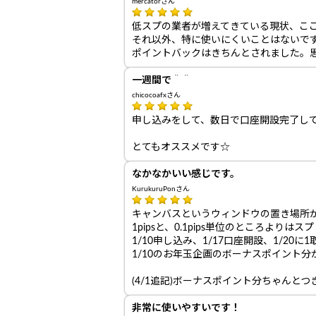
mercatorさん
低スプの業者が増えてきている現状、こ
それ以外、特に使いにくいことはないで
ポイントバックはきちんとされました。
一週間で＾＾
chicocoafxさん
申し込みをして、数日で口座開設完了し
とてもオススメです☆
なかなかいい感じです。
KurukuruPonさん
キャンバスというウィンドウの置き場所
1pipsと、0.1pips単位のところ
1/10申し込み、1/17口座開設、1/20
1/10のお年玉企画のボーナスポイント
(4/1追記)ボーナスポイント分ちゃんと
非常に使いやすいです！