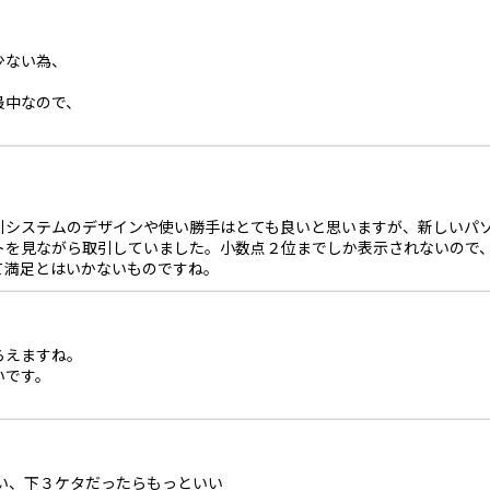
少ない為、
最中なので、
引システムのデザインや使い勝手はとても良いと思いますが、新しいパ
トを見ながら取引していました。小数点２位までしか表示されないので
て満足とはいかないものですね。
らえますね。
いです。
い、下３ケタだったらもっといい