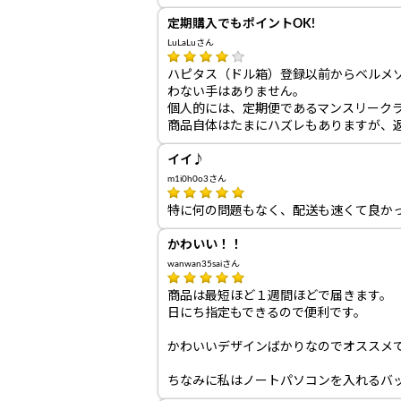
定期購入でもポイントOK!
LuLaLuさん
ハピタス（ドル箱）登録以前からベルメ
わない手はありません。
個人的には、定期便であるマンスリーク
商品自体はたまにハズレもありますが、
イイ♪
m1i0h0o3さん
特に何の問題もなく、配送も速くて良かった
かわいい！！
wanwan35saiさん
商品は最短ほど１週間ほどで届きます。
日にち指定もできるので便利です。
かわいいデザインばかりなのでオススメ
ちなみに私はノートパソコンを入れるバ