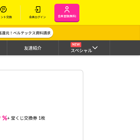
会員登録(無料)
イント交換
会員ログイン
高還元！ベルテックス資料請求
NEW
友達紹介
スペシャル
6
%
+ 宝くじ交換券 1枚