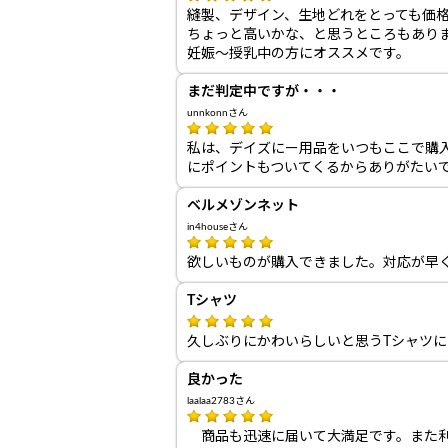
縫製、デザイン、生地どれをとっても価
ちょっと高いかな、と思うところもあり
妊娠～授乳中の方にオススメです。
まだ判定中ですが・・・
unnkonnさん
私は、デイズにー用品をいつもここで購
にポイントもついてくるからありがたい
ベルメゾンネット
in4houseさん
欲しいものが購入できました。対応が早
Tシャツ
久しぶりにかわいらしいと思うTシャツ
良かった
laalaa2783さん
商品も迅速に届いて大満足です。また