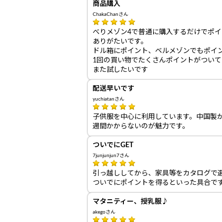
商品購入
ChakaChanさん
べりメゾン4で普通に購入するだけでポイ
ありがたいです。
ドル箱にポイント、ベルメゾンでもポイ
1回の買い物でたくさんポイントがつい
また試したいです
配送早いです
yuchiatanさん
子供服を中心に利用しています。中国製
週間かからないのが魅力です。
ついでにGET
7junjunjun7さん
引っ越ししてから、家具等をカタログで
ついでにポイントを得るといった具合で
マタニティー、授乳服♪
akegoさん