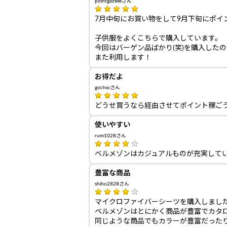
pointgazelleさん
7月中旬にお買い物をして9月下旬にポイ
子供服をよくこちらで購入しています。
今回はバーゲン品ばかり(笑)を購入した
また利用します！
お得だよ
gochioさん
どうせ買うなら経由させてポイント稼ご
使いやすい
rum1028さん
ベルメゾンはカジュアルものが充実して
豊富な商品
shiho2828さん
マイクロファイバーシーツを購入しまし
ベルメゾンはとにかく商品が豊富でカタ
同じような商品でもカラーが豊富だった