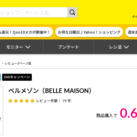
現金やギフト券に交換できるポイントサイト | ハピタス
ポ
%還元！Qoo10メガポ開催中！
お得な日曜日♪Yahoo！ショッピング
週末
モニター
アンケート
レシ活
）
レビュー3ページ目
SNSキャンペーン
ベルメゾン（BELLE MAISON）
レビュー件数： 79 件
0.
商品購入で