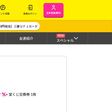
会員登録(無料)
イント交換
会員ログイン
000円相当】三菱ＵＦＪカード
NEW
友達紹介
スペシャル
6
%
+ 宝くじ交換券 1枚