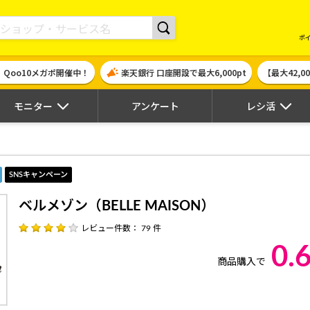
現金やギフト券に交換できるポイントサイト | ハピタス
ポ
！Qoo10メガポ開催中！
楽天銀行 口座開設で最大6,000pt
【最大42,
モニター
アンケート
レシ活
）
SNSキャンペーン
ベルメゾン（BELLE MAISON）
レビュー件数： 79 件
0.
商品購入で