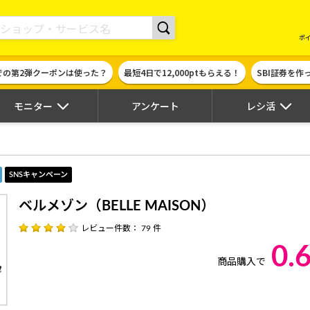
現金やギフト券に交換できるポイントサイト | ハピタス
ポ
での第2弾クーポンは使った？
最短4日で12,000ptもらえる！
SBI証券を
モニター
アンケート
レシ活
）
SNSキャンペーン
ベルメゾン（BELLE MAISON）
レビュー件数： 79 件
0.
商品購入で