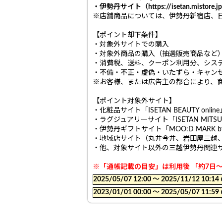
・伊勢丹サイト（https://isetan.m
※店舗商品については、伊勢丹新宿店、
【ポイント却下条件】
・対象外サイトでの購入
・対象外商品の購入（抽選販売商品など
・消費税、送料、クーポン利用分、シス
・不備・不正・虚偽・いたずら・キャン
※お客様、または広告主の都合により、
【ポイント対象外サイト】
・化粧品サイト「ISETAN BEAUTY online
・ラグジュアリーサイト「ISETAN MITSUK
・伊勢丹ギフトサイト「MOO:D MARK by 
・地域店サイト（丸井今井、岩田屋三越
・他、対象サイト以外の三越伊勢丹関連
※「通帳記載の目安」は利用後 「約7日
2025/05/07 12:00 〜 2025/11/12
2023/01/01 00:00 〜 2025/05/07