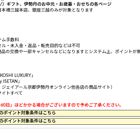
istore.jp/）ギフト、伊勢丹のお中元・お歳暮・おせちの各ページ
日本橋三越本店、銀座三越のみが対象となります
）
テム手数料
セル・未入金・返品・転売目的などは不可
商品の交換や一部キャンセルなどになりますとシステム上、ポイントが
」
OSHI LUXURY」
ISETAN」
、ジェイアール京都伊勢丹オンライン他各店の商品サイト）
サイトすべて
～60日」ほどかかる場合がございますので予めご了承ください。
 10:14 のポイント対象条件はこちら
 11:59 のポイント対象条件はこちら