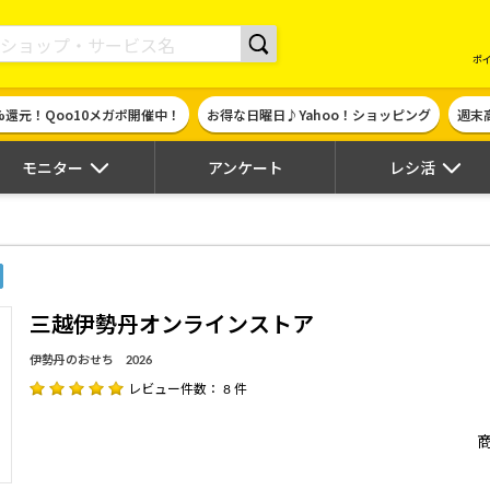
現金やギフト券に交換できるポイントサイト | ハピタス
ポ
%還元！Qoo10メガポ開催中！
お得な日曜日♪Yahoo！ショッピング
週末
モニター
アンケート
レシ活
三越伊勢丹オンラインストア
伊勢丹のおせち 2026
レビュー件数： 8 件