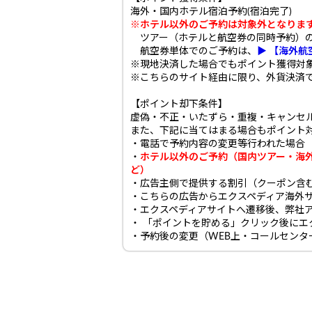
海外・国内ホテル宿泊予約(宿泊完了)
※ホテル以外のご予約は対象外となりま
ツアー（ホテルと航空券の同時予約）
航空券単体でのご予約は、
▶ 【海外
※現地決済した場合でもポイント獲得対
※こちらのサイト経由に限り、外貨決済
【ポイント却下条件】
虚偽・不正・いたずら・重複・キャンセ
また、下記に当てはまる場合もポイント
・電話で予約内容の変更等行われた場合
・
ホテル以外のご予約（国内ツアー・海外
ど）
・広告主側で提供する割引（クーポン含
・こちらの広告からエクスペディア海外
・エクスペディアサイトへ遷移後、弊社
・ 「ポイントを貯める」クリック後に
・予約後の変更（WEB上・コールセンタ