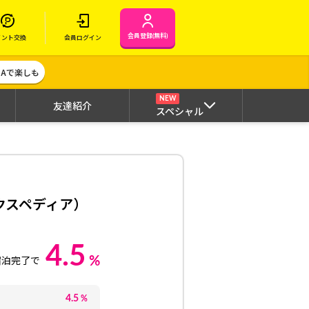
会員登録(無料)
イント交換
会員ログイン
MAで楽しも
NEW
友達紹介
スペシャル
エクスペディア）
4.5
%
宿泊完了で
4.5
%