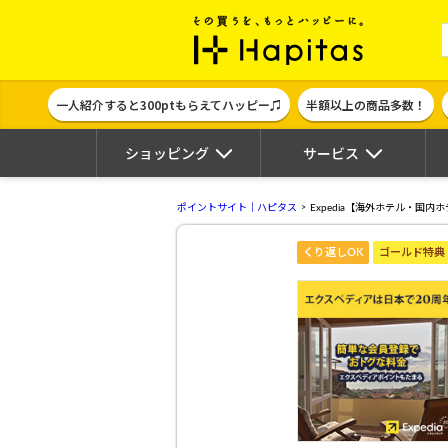
ポイント貯めて
一人紹介すると300ptもらえてハッピー♫
半額以上の商品多数！
ショッピング
サービス
ポイントサイト｜ハピタス
Expedia【海外ホテル・国
くり返しOK
ゴールド特典