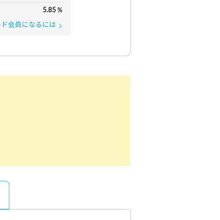
5.85
%
ルド会員になるには
arrow_forward_ios