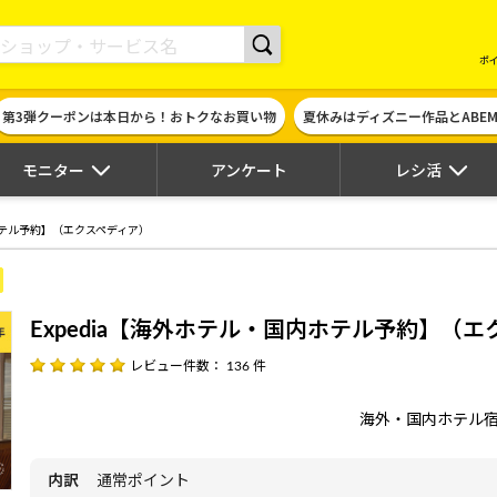
現金やギフト券に交換できるポイントサイト | ハピタス
ポ
第3弾クーポンは本日から！おトクなお買い物
夏休みはディズニー作品とABE
モニター
アンケート
レシ活
内ホテル予約】（エクスペディア）
Expedia【海外ホテル・国内ホテル予約】（
レビュー件数： 136 件
海外・国内ホテル
内訳
通常ポイント