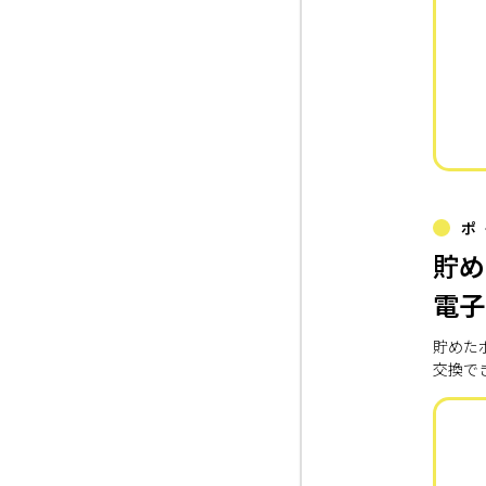
ポ
貯め
電子
貯めた
交換で