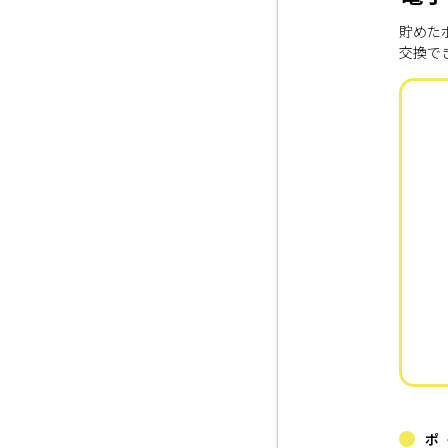
貯めた
交換で
ポ