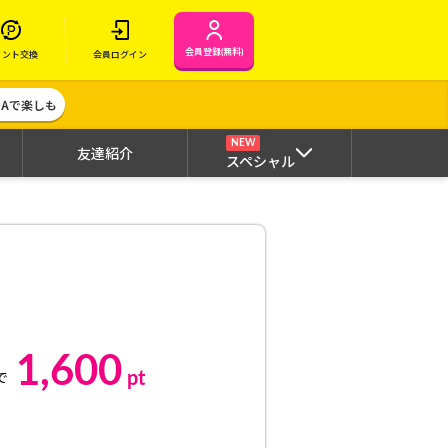
会員登録(無料)
イント交換
会員ログイン
MAで楽しも
NEW
友達紹介
スペシャル
1,600
pt
で