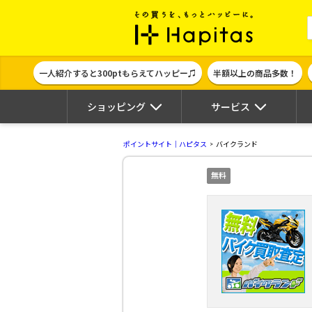
ポイント貯めて
一人紹介すると300ptもらえてハッピー♫
半額以上の商品多数！
ショッピング
サービス
ポイントサイト｜ハピタス
バイクランド
無料