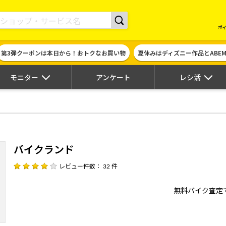
現金やギフト券に交換できるポイントサイト | ハピタス
ポ
第3弾クーポンは本日から！おトクなお買い物
夏休みはディズニー作品とABE
モニター
アンケート
レシ活
バイクランド
レビュー件数： 32 件
無料バイク査定