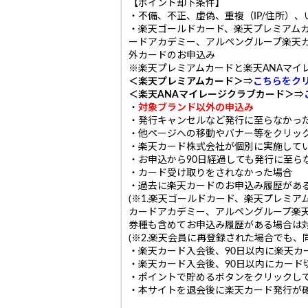
【ポイント却下条件】
・不備、不正、虚偽、重複（IP/住所）
・楽天ゴールドカード、楽天プレミアムカ
ードアカデミー、アルペングループ楽天
外カードのお申込み
※楽天プレミアムカードと楽天ANAマイ
＜楽天プレミアムカード＞
⇒
こちらをク
＜楽天ANAマイレージクラブカード＞
⇒
・
対象ブランド以外の申込み
・発行キャンセルなど発行に至らなかっ
・他ページへの移動やバナー等をクリッ
・楽天カード株式会社が個別に実施して
・お申込から90日経過しても発行に至ら
・カード受け取りをされなかった場合
・過去に楽天カードのお申込み履歴があ
(※1.楽天ゴールドカード、楽天プレミ
カードアカデミー、アルペングループ楽
券種も含めてお申込み履歴がある場合は対
(※2.楽天会員に再登録された場合でも、
・楽天カード入会後、90日以内に楽天カ
・楽天カード入会後、90日以内にカード
・ポイントで貯めるボタンをクリックし
・本サイトを退会後に楽天カード発行が