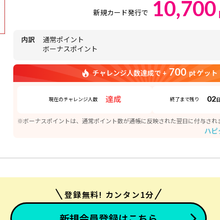
10,700
新規カード発行で
内訳
通常ポイント
ボーナスポイント
700
チャレンジ人数達成で +
pt ゲット
02
達成
現在のチャレンジ人数
終了まで残り
※ボーナスポイントは、通常ポイント数が通帳に反映された翌日に付与され
ハピ
登録無料! カンタン1分
新規会員登録はこちら