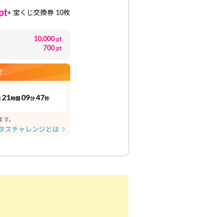
pt
+ 宝くじ交換券 10枚
10,000
pt
700
pt
！
21
09
46
日
時間
分
秒
ます。
タスチャレンジとは
arrow_forward_ios