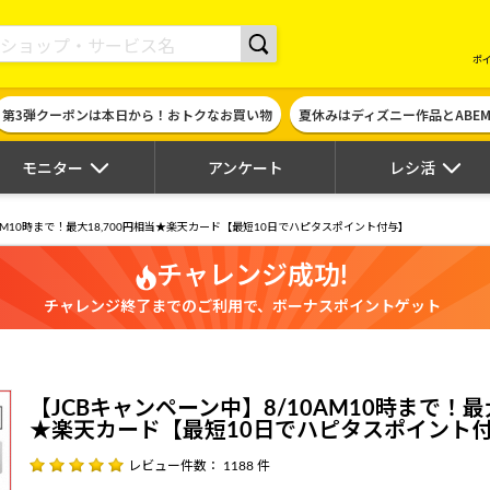
現金やギフト券に交換できるポイントサイト | ハピタス
ポ
第3弾クーポンは本日から！おトクなお買い物
夏休みはディズニー作品とABE
モニター
アンケート
レシ活
0AM10時まで！最大18,700円相当★楽天カード【最短10日でハピタスポイント付与】
チャレンジ成功!
チャレンジ終了までのご利用で、ボーナスポイントゲット
【JCBキャンペーン中】8/10AM10時まで！最大
★楽天カード【最短10日でハピタスポイント
レビュー件数： 1188 件