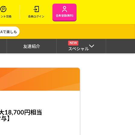
会員登録(無料)
イント交換
会員ログイン
MAで楽しも
NEW
友達紹介
スペシャル
18,700円相当
付与】