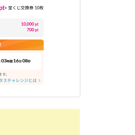
pt
+ 宝くじ交換券 10枚
10,000
pt
700
pt
！
03
16
07
日
時間
分
秒
ます。
タスチャレンジとは
arrow_forward_ios