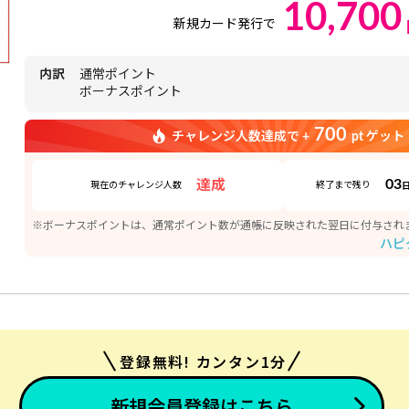
10,700
新規カード発行で
内訳
通常ポイント
ボーナスポイント
700
チャレンジ人数達成で +
pt ゲット
03
達成
現在のチャレンジ人数
終了まで残り
※ボーナスポイントは、通常ポイント数が通帳に反映された翌日に付与され
ハピ
登録無料! カンタン1分
新規会員登録はこちら