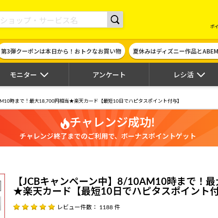
現金やギフト券に交換できるポイントサイト | ハピタス
ポ
第3弾クーポンは本日から！おトクなお買い物
夏休みはディズニー作品とABE
モニター
アンケート
レシ活
0AM10時まで！最大18,700円相当★楽天カード【最短10日でハピタスポイント付与】
チャレンジ成功!
チャレンジ終了までのご利用で、ボーナスポイントゲット
【JCBキャンペーン中】8/10AM10時まで！最大
★楽天カード【最短10日でハピタスポイント
レビュー件数： 1188 件