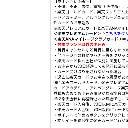
【ポイント却下条件】
・不備、不正、虚偽、重複（IP/住所）
・楽天ゴールドカード、楽天プレミアムカ
ードアカデミー、アルペングループ楽天
外カードのお申込み
※楽天プレミアムカードと楽天ANAマイ
＜楽天プレミアムカード＞
⇒
こちらをク
＜楽天ANAマイレージクラブカード＞
⇒
・
対象ブランド以外の申込み
・発行キャンセルなど発行に至らなかっ
・他ページへの移動やバナー等をクリッ
・楽天カード株式会社が個別に実施して
・お申込から90日経過しても発行に至ら
・カード受け取りをされなかった場合
・過去に楽天カードのお申込み履歴があ
(※1.楽天ゴールドカード、楽天プレミ
カードアカデミー、アルペングループ楽
券種も含めてお申込み履歴がある場合は対
(※2.楽天会員に再登録された場合でも、
・楽天カード入会後、90日以内に楽天カ
・楽天カード入会後、90日以内にカード
・ポイントで貯めるボタンをクリックし
・本サイトを退会後に楽天カード発行が