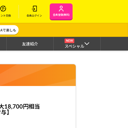
会員登録(無料)
イント交換
会員ログイン
MAで楽しも
NEW
友達紹介
スペシャル
18,700円相当
付与】