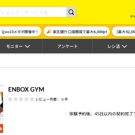
現金やギフト券に交換できるポイントサイト | ハピタス
ポ
！Qoo10メガポ開催中！
楽天銀行 口座開設で最大6,000pt
【最大42,
モニター
アンケート
レシ活
ENBOX GYM
レビュー件数： 0 件
体験予約後、45日以内の契約完了