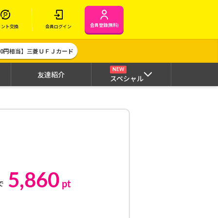
会員登録(無料)
イント交換
会員ログイン
000円相当】三菱ＵＦＪカード
NEW
友達紹介
スペシャル
5,860
pt
で