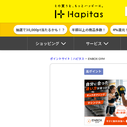
ポイント貯めて
抽選で30,000pt当たるかも！？
半額以上の商品多数！
4%還元
ショッピング
サービス
ポイントサイト｜ハピタス
ENBOX GYM
高ポイント