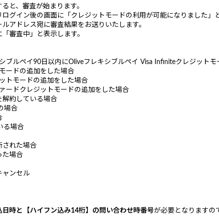
すると、審査が始まります。
リログイン後の画面に「クレジットモードの利用が可能になりました」
ールアドレス宛に審査結果をお送りいたします。
に「審査中」と表示します。
キシブルペイ90日以内にOliveフレキシブルペイ Visa Infiniteクレジ
ットモードの追加をした場合
レジットモードの追加をした場合
リファードクレジットモードの追加をした場合
を解約している場合
の場合
合
いる場合
断された場合
った場合
キャンセル
込日時と
【ハイフン込み14桁】の問い合わせ時番号
が必要となりますの