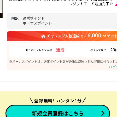
新規Oliveアカウント申込+Oliveフレキシブルペイ Visa Infiniteク
レジットモード追加完了で
内訳
通常ポイント
ボーナスポイント
6,000
チャレンジ人数達成で +
pt ゲッ
23
達成
現在のチャレンジ人数
終了まで残り
※ボーナスポイントは、通常ポイント数が通帳に反映された翌日に付与され
ハピ
登録無料! カンタン1分
新規会員登録はこちら