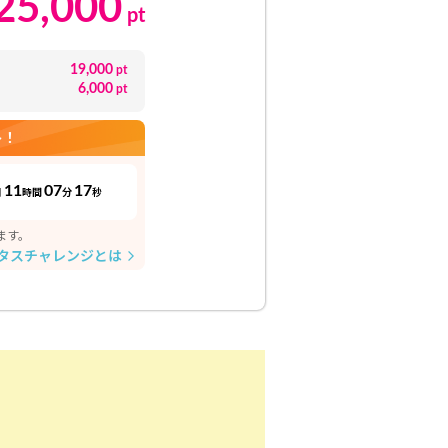
25,000
pt
19,000
pt
6,000
pt
ト！
11
07
16
日
時間
分
秒
ます。
タスチャレンジとは
arrow_forward_ios