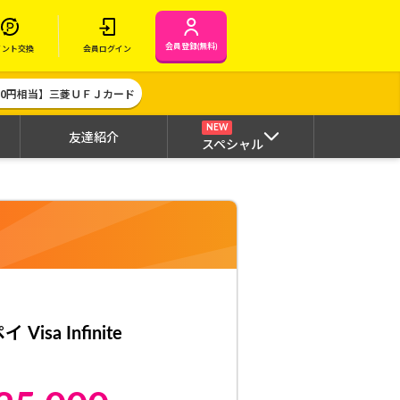
会員登録(無料)
イント交換
会員ログイン
000円相当】三菱ＵＦＪカード
NEW
友達紹介
スペシャル
sa Infinite