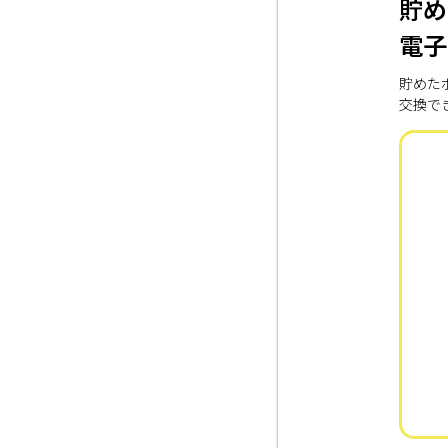
貯め
電子
貯めた
交換で