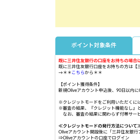
ポイント対象条件
既に三井住友銀行の口座をお持ちの場合
既に三井住友銀行口座をお持ちの方は【三
→＊＊
こちら
から＊＊
【ポイント獲得条件】
新規Oliveアカウント申込後、90日以内にOl
※クレジットモードをご利用いただくに
※審査の結果、『クレジット機能なし』
なお、審査の結果に関わらず付帯サービ
≪クレジットモードの発行方法について
Oliveアカウント開設後に「三井住友銀
⇒Oliveアカウントの口座でログイン