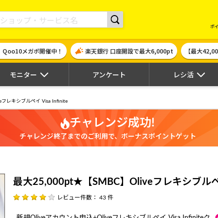
現金やギフト券に交換できるポイントサイト | ハピタス
ポ
！Qoo10メガポ開催中！
楽天銀行 口座開設で最大6,000pt
【最大42,
モニター
アンケート
レシ活
eフレキシブルペイ Visa Infinite
チャレンジ成功!
チャレンジ終了までのご利用で、ボーナスポイントゲット
最大25,000pt★【SMBC】Oliveフレキシブルペイ Vi
レビュー件数： 43 件