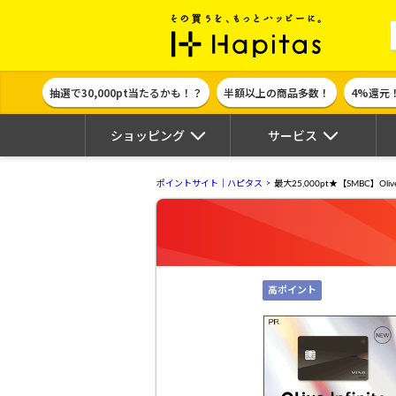
ポイント貯めて
抽選で30,000pt当たるかも！？
半額以上の商品多数！
4%還元
ショッピング
サービス
ポイントサイト｜ハピタス
最大25,000pt★【SMBC】Oliv
高ポイント