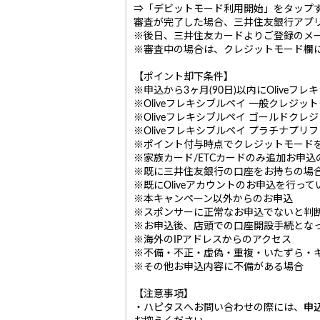
⇒「デビットモード利用開始」をタップ
審査が完了した場合、三井住友銀行アプ
※後日、三井住友カードよりご登録のメ
※審査中の場合は、クレジットモード欄
【ポイント却下条件】
※申込から3ヶ月(90日)以内にOliveフレ
※Oliveフレキシブルペイ 一般クレジ
※Oliveフレキシブルペイ ゴールドク
※Oliveフレキシブルペイ プラチナプ
※ポイント付与時点でクレジットモード
※家族カード/ETCカードのみ追加お申込
※既に三井住友銀行の口座をお持ちの場
※既にOliveアカウントのお申込を行って
※本キャンペーン以外からのお申込
※スポンサーに正常なお申込でないと判
※お申込後、店頭での口座開設手続とな
※海外のIPアドレスからのアクセス
※不備・不正・虚偽・重複・いたずら・
※その他お申込内容に不備がある場合
【注意事項】
・ハピタスへお問い合わせの際には、
申