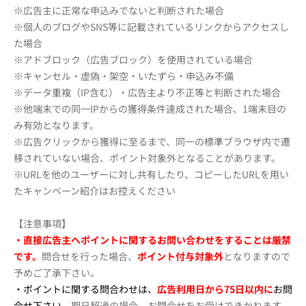
※広告主に正常な申込みでないと判断された場合
※個人のブログやSNS等に記載されているリンクからアクセスし
た場合
※アドブロック（広告ブロック）を使用されている場合
※キャンセル・虚偽・架空・いたずら・申込み不備
※データ重複（IP含む）・広告主より不正等と判断された場合
※他端末での同一IPからの獲得条件達成された場合、1端末目の
み有効となります。
※広告クリックから獲得に至るまで、同一の標準ブラウザ内で遷
移されていない場合、ポイント対象外となることがあります。
※URLを他のユーザーに対し共有したり、コピーしたURLを用い
たキャンペーン紹介はお控えください
【注意事項】
・直接広告主へポイントに関するお問い合わせをすることは厳禁
です。
問合せを行った場合、
ポイント付与対象外
となりますので
予めご了承下さい。
・ポイントに関する問合わせは、
広告利用日から75日以内に
お問
合せ下さい。
期日超過の場合、お問合せをお受けできかねます。