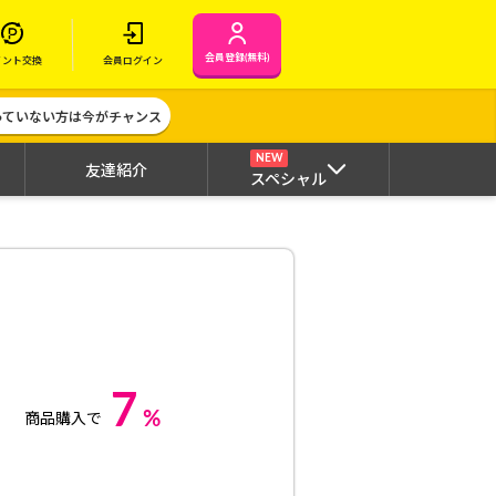
会員登録(無料)
イント交換
会員ログイン
作っていない方は今がチャンス
NEW
友達紹介
スペシャル
7
%
商品購入で