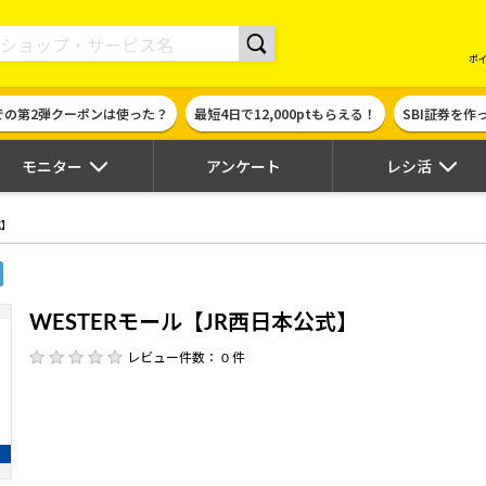
現金やギフト券に交換できるポイントサイト | ハピタス
ポ
での第2弾クーポンは使った？
最短4日で12,000ptもらえる！
SBI証券を
モニター
アンケート
レシ活
式】
WESTERモール【JR西日本公式】
レビュー件数： 0 件