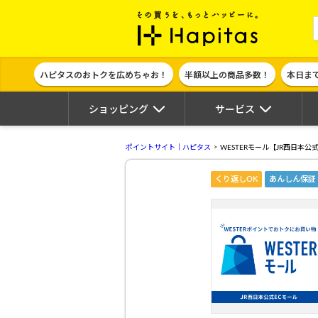
ポイント貯めて
ハピタスのおトクを広めちゃお！
半額以上の商品多数！
本日ま
ショッピング
サービス
ポイントサイト｜ハピタス
WESTERモール【JR西日本公
くり返しOK
あんしん保証