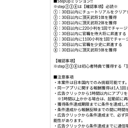
■StepUpミッション!!
※step②③⑧は【確認事項】必読※
①：30日以内にチュートリアルをクリア
②：30日以内に頂天武将1体を獲得
③：30日以内に頂天武将2体を獲得
④：30日以内に220小判を1回でチャー
⑤：30日以内に官職を侍大将に昇進する
⑥：30日以内に1100小判を1回でチャー
⑦：30日以内に官職を少史に昇進する
⑧：30日以内に頂天武将5体を獲得
【確認事項】
※step②③⑧は初心者特典で獲得する
■注意事項
・本案件は日本国内でのみ挑戦可能です
・同一アプリに関する報酬獲得は1人1回
・広告クリックから1時間以内にアプリ
※1時間以上かかる場合は、起動前に再
・獲得条件達成期限までに条件を達成し
・条件達成から報酬反映までの間に時間
・広告クリックから条件達成まで、必ず
能性があります。
・広告クリックから条件達成までに通信