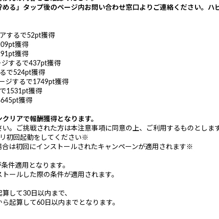
貯める」タップ後のページ内お問い合わせ窓口よりご連絡ください。ハ
アするで52pt獲得
09pt獲得
91pt獲得
ージするで437pt獲得
るで524pt獲得
ャージするで1749pt獲得
1531pt獲得
645pt獲得
ンクリアで報酬獲得となります。
さい。ご挑戦された方は本注意事項に同意の上、ご利用するものとしま
プリ初回起動をしてください※
場合は初回にインストールされたキャンペーンが適用されます※
方が条件適用となります。
ストールした際の条件が適用されます。
算して30日以内まで、
ら起算して60日以内までとなります。