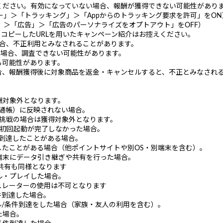
ください。有効になっていない場合、報酬が獲得できない可能性があり
シー」＞「トラッキング」＞「Appからのトラッキング要求を許可」をON
ogle」＞「広告」＞「広告のパーソナライズをオプトアウト」をOFF）
、コピーしたURLを用いたキャンペーン紹介はお控えください。
場合、不正利用とみなされることがあります。
る場合、調査できない可能性があります。
る可能性があります。
合、報酬獲得後に対象商品を返金・キャンセルすると、不正とみなされ
酬対象外となります。
ト通帳）に反映されない場合。
挑戦の場合は獲得対象外となります。
の初回起動が完了しなかった場合。
件到達したことがある場合。
したことがある場合（他ポイントサイトや別OS・別端末を含む）。
端末にデータ引き継ぎや共有を行った場合。
共有も同様となります
ル・プレイした場合。
レーターの使用は不可となります
条件到達した場合。
ル/条件到達をした場合（家族・友人の利用を含む）。
た場合。