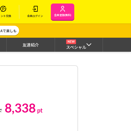
会員登録(無料)
イント交換
会員ログイン
MAで楽しも
NEW
友達紹介
スペシャル
8,338
pt
で