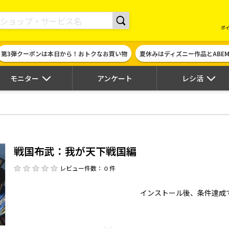
現金やギフト券に交換できるポイントサイト | ハピタス
ポ
第3弾クーポンは本日から！おトクなお買い物
夏休みはディズニー作品とABE
モニター
アンケート
レシ活
戦国布武：我が天下戦国編
レビュー件数： 0 件
インストール後、条件達成