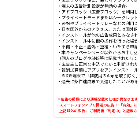
・広告クリック後に、異なるブラウザで
・端末の広告計測設定が無効の場合。
・アドブロック（広告ブロック）を利用
・プライベートモードまたはシークレッ
・VPNやプライベートリレーなどの利用
・日本国外からのアクセス、または国外I
・インストールが他の広告成果とみなさ
・インストール中に他の操作を行った場合
・不備・不正・虚偽・重複・いたずら申請
・本キャンペーンページ以外からお申し
（個人のブログやSNS等に記載されたリ
・広告主に正常な申込でないと判断され
・報酬加算前にアプリをアンインストー
※iOS端末で「非使用のAppを取り除
・過去に条件達成まで到達したことがあ
※広告の種類により通帳記載の仕様が異なりま
- スマートフォンアプリ関連の広告： 「有効
- 上記以外の広告： ご利用後「判定中」と記