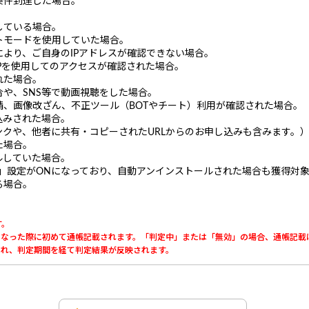
条件到達した場合。
している場合。
トモードを使用していた場合。
により、ご自身のIPアドレスが確認できない場合。
Pを使用してのアクセスが確認された場合。
れた場合。
や、SNS等で動画視聴をした場合。
、画像改ざん、不正ツール（BOTやチート）利用が確認された場合。
込みされた場合。
ンクや、他者に共有・コピーされたURLからのお申し込みも含みます。
た場合。
ルしていた場合。
く」設定がONになっており、自動アンインストールされた場合も獲得対
る場合。
す。
」になった際に初めて通帳記載されます。「判定中」または「無効」の場合、通帳記載
載され、判定期間を経て判定結果が反映されます。