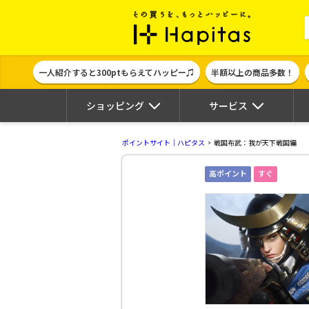
ポイント貯めて
一人紹介すると300ptもらえてハッピー♫
半額以上の商品多数！
ショッピング
サービス
ポイントサイト｜ハピタス
戦国布武：我が天下戦国編
高ポイント
すぐ