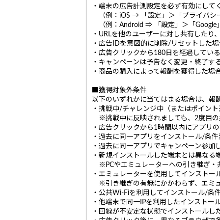
・端末の広告計測設定を必ず有効にして
（例：iOS ⇒ 「設定」＞「プライバ
（例：Android ⇒ 「設定」＞「Go
・URLを他のユーザーに対し共有したり
・広告IDを意図的に削除/リセットした
・広告クリックから180日を経過してい
・キャンペーンは予告なく変更・終了す
・商品の購入によって報酬を獲得した場
■獲得対象外条件
以下のいずれかに当てはまる場合は、報
・挑戦中/チャレンジ中（またはポイン
※挑戦中に反映されましても、2度目の
・広告クリックから1時間以内にアプリ
・過去に同一アプリをインストール/条
・過去に同一アプリでキャンペーン参加
・新規インストールした端末とは異なる
※PCやエミュレーターへの引き継ぎ・
・エミュレーターを使用してインストー
※引き継ぎの有無にかかわらず、エミュ
・公共Wi-Fiを利用してインストール/
・他端末で同一IPを利用したインストー
・回線が不安定な状態でインストールし