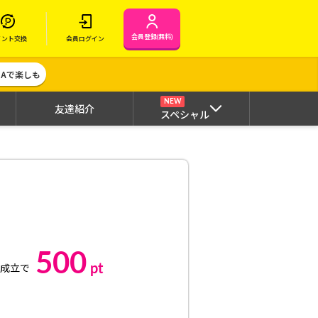
会員登録(無料)
イント交換
会員ログイン
MAで楽しも
NEW
友達紹介
スペシャル
500
pt
成立で