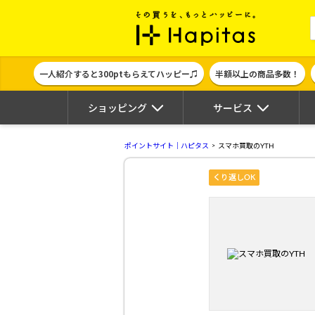
ポイント貯めて
一人紹介すると300ptもらえてハッピー♫
半額以上の商品多数！
ショッピング
サービス
ポイントサイト｜ハピタス
スマホ買取のYTH
くり返しOK