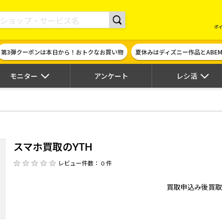
現金やギフト券に交換できるポイントサイト | ハピタス
ポ
第3弾クーポンは本日から！おトクなお買い物
夏休みはディズニー作品とABE
モニター
アンケート
レシ活
スマホ買取のYTH
レビュー件数： 0 件
買取申込み後買取