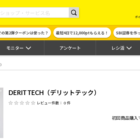
現金やギフト券に交換できるポイントサイト | ハピタス
ポ
での第2弾クーポンは使った？
最短4日で12,000ptもらえる！
SBI証券を
モニター
アンケート
レシ活
ク）
DERIT TECH（デリットテック）
レビュー件数： 0 件
初回商品購入