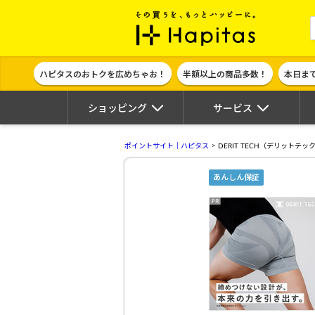
ポイント貯めて
ハピタスのおトクを広めちゃお！
半額以上の商品多数！
本日ま
ショッピング
サービス
ポイントサイト｜ハピタス
DERIT TECH（デリットテッ
あんしん保証