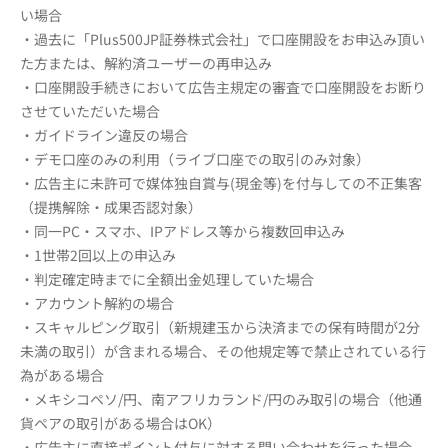
い場合
・過去に「Plus500JP証券株式会社」で口座開設をお申込み頂い
た方または、解約済ユーザーの再申込み
・口座開設手続きにおいて広告主規定の審査で口座開設をお断り
させていただいた場合
・ガイドライン違反の場合
・デモ口座のみの利用（ライブ口座での取引のみ対象）
・広告主に未許可で媒体独自賞与(現金等)を付与しての不正集客
（提携解除・成果否認対象）
・同一PC・スマホ、IPアドレス等から複数回申込み
・1世帯2回以上の申込み
・判定確定時までに全額出金処理していた場合
・アカウント解約の場合
・スキャルピング取引（新規建玉から決済までの保有時間が2分
未満の取引）が含まれる場合、その他規定等で禁止されている行
為がある場合
・メキシコペソ/円、南アフリカランド/円のみ取引の場合（他通
貨ペアの取引がある場合はOK）
・広告主に直接ポイント付与に対する問い合わせを行った場合